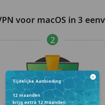
PN voor macOS in 3 een
Tijdelijke Aanbieding
12 maanden
krijg extra 12 maanden