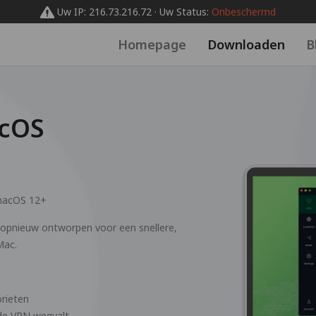
Uw IP: 216.73.216.72 · Uw Status:
Onbeschermd
Homepage
Downloaden
B
cOS
acOS 12+
pnieuw ontworpen voor een snellere,
Mac.
orieten
 de VPN wegvalt