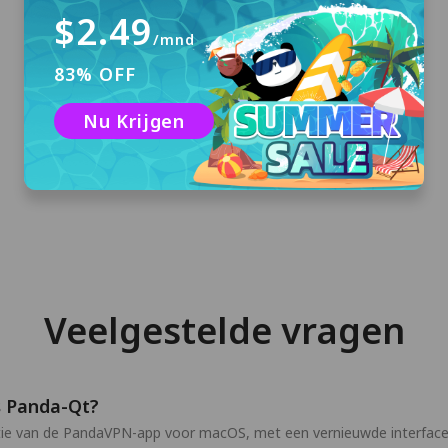
$2.49
/mnd
83% OFF
Downloaden en installeren
Klik op "Gratis downloaden" om PandaVPN
Nu Krijgen
voor macOS te downloaden en op uw
computer te installeren.
Veelgestelde vragen
s Panda-Qt?
ie van de PandaVPN-app voor macOS, met een vernieuwde interface 