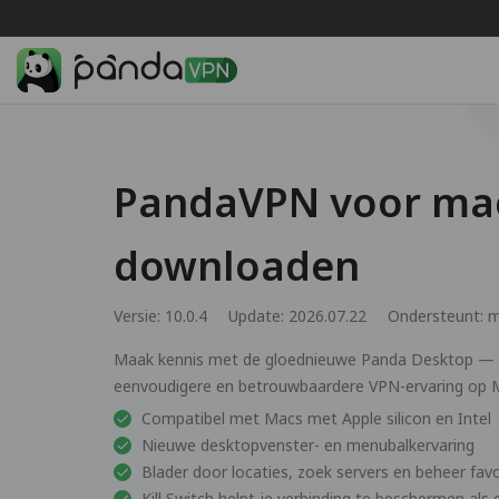
PandaVPN voor ma
downloaden
Versie: 10.0.4
Update: 2026.07.22
Ondersteunt:
m
Maak kennis met de gloednieuwe Panda Desktop — o
eenvoudigere en betrouwbaardere VPN-ervaring op 
Compatibel met Macs met Apple silicon en Intel
Nieuwe desktopvenster- en menubalkervaring
Blader door locaties, zoek servers en beheer fav
Kill Switch helpt je verbinding te beschermen als