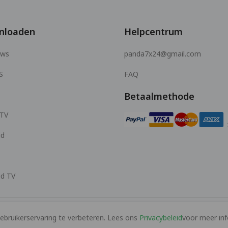
nloaden
Helpcentrum
ows
panda7x24@gmail.com
S
FAQ
Betaalmethode
 TV
id
id TV
bruikerservaring te verbeteren. Lees ons
Privacybeleid
voor meer inf
© 2026 MOPUBI LIMITED. All rights reserved.