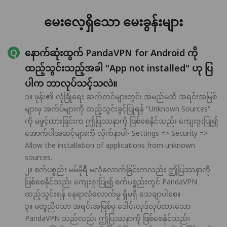
မေးလေ့ရှိသော မေးခွန်းများ
နောက်ဆုံးထွက် PandaVPN for Android ကို
ထည့်သွင်းသည့်အခါ "App not installed" ဟု ပြ
ပါက ဘာလုပ်သင့်သလဲ။
၁။ ဖုန်း၏ လုံခြုံရေး ဆက်တင်များတွင်၊ အမည်မသိ အရင်းအမြစ်
များမှ အက်ပ်များကို ထည့်သွင်းခွင့်ပြုရန် "Unknown Sources"
ကို မဖွင့်ထားခြင်းက ဤပြဿနာကို ဖြစ်စေနိုင်သည်၊ ကျေးဇူးပြု၍
အောက်ပါအဆင့်များကို လိုက်နာပါ- Settings => Security =>
Allow the installation of applications from unknown
sources.
၂။ စက်ပစ္စည်း မမ်မိုရီ မလုံလောက်ခြင်းကလည်း ဤပြဿနာကို
ဖြစ်စေနိုင်သည်၊ ကျေးဇူးပြု၍ စက်ပစ္စည်းတွင် PandaVPN
ထည့်သွင်းရန် နေရာလုံလောက်မှု ရှိမရှိ သေချာပါစေ။
၃။ မတူညီသော အရင်းအမြစ်မှ ဒေါင်းလုဒ်လုပ်ထားသော
PandaVPN သည်လည်း ဤပြဿနာကို ဖြစ်စေနိုင်သည်၊