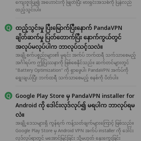
ကျေးဇူးပြု၍ အဟောင်းကို ဖြုတ်ပြီး ဗားရှင်းအသစ်ကို ပြန်လည်
ထည့်သွင်းပါ။
ထည့်သွင်းမှု ပြီးမြောက်ပြီးနောက် PandaVPN
ချိတ်ဆက်မှု ပြတ်တောက်ပြီး နောက်ကွယ်တွင်
အလုပ်မလုပ်ပါက ဘာလုပ်သင့်သလဲ။
အချို့စက်ပစ္စည်းများ၏ မူရင်း အက်ပ် ဘက်ထရီ သက်သာစေမည့်
အင်္ဂါရပ်က ဤပြဿနာကို ဖြစ်စေနိုင်သည်။ ဆက်တင်များတွင်
"Battery Optimization" ကို ရှာဖွေပါ၊ PandaVPN အက်ပ်ကို
ရွေးချယ်ပြီး ဘက်ထရီ သက်သာစေမည့် စနစ်ကို ပိတ်ပါ။
Google Play Store မှ PandaVPN installer for
Android ကို ဒေါင်းလုဒ်လုပ်၍ မရပါက ဘာလုပ်ရမ
လဲ။
အချို့ဒေသများရှိ ကွန်ရက် ကန့်သတ်ချက်များကြောင့် ဖြစ်သည်။
Google Play Store မှ Android VPN အက်ပ် installer ကို ဒေါင်း
လုဒ်လုပ်ရာတွင် မအောင်မြင်ခြင်း သို့မဟုတ် နှေးကွေးခြင်း