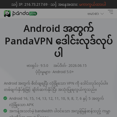
သင့် IP: 216.73.217.69 · သင့် အနေအထား:
မကာကွယ်ထားပါ
ဗမာစာ
Android အတွက်
PandaVPN ဒေါင်းလုဒ်လုပ်
ပါ
ဗားရှင်း- 9.5.0
အပ်ဒိတ်- 2026.06.15
ပံ့ပိုးမှုများ-
Android 5.0+
Android အတွက် စိတ်ချရပြီး လုံခြုံသော VPN ကို ဒေါင်းလုဒ်လုပ်ပါ။
တစ်ချက်နှိပ်ရုံဖြင့် ချိတ်ဆက်နိုင်ပြီး အသုံးပြုရလွယ်ကူသည်။
Android 16, 15, 14, 13, 12, 11, 10, 9, 8, 7, 6 နှင့် 5 အတွက်
လုံခြုံသော APK
အကန့်အသတ်မဲ့ bandwidth ပါဝင်သော အလွန်မြန်ဆန်သည့် ကမ္ဘာ