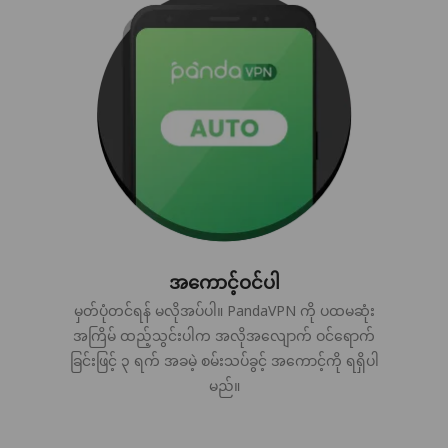
အကောင့်ဝင်ပါ
မှတ်ပုံတင်ရန် မလိုအပ်ပါ။ PandaVPN ကို ပထမဆုံး
အကြိမ် ထည့်သွင်းပါက အလိုအလျောက် ဝင်ရောက်
ခြင်းဖြင့် ၃ ရက် အခမဲ့ စမ်းသပ်ခွင့် အကောင့်ကို ရရှိပါ
မည်။