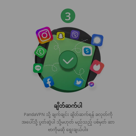
ချိတ်ဆက်ပါ
PandaVPN သို့ ချက်ချင်း ချိတ်ဆက်ရန် ခလုတ်ကို
အပေါ်သို့ ပွတ်ဆွဲပါ သို့မဟုတ် မည်သည့် ပစ်မှတ် ဆာ
ဗာကိုမဆို ရွေးချယ်ပါ။