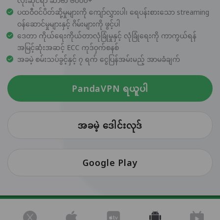
လုံးဆိုင်ရာ ဆာဗာ ၆၀၀၀+
ပထဝီဝင်ပိတ်ဆို့မှုများကို ကျော်လွှားပါ၊ ရေပန်းစားသော streaming
ဝန်ဆောင်မှုများနှင့် ဂိမ်းများကို ဖွင့်ပါ
ဒေတာ ကိုယ်ရေးကိုယ်တာလုံခြုံမှုနှင့် လုံခြုံရေးကို ကာကွယ်ရန်
အမြင့်ဆုံးအဆင့် ECC ကုဒ်ဝှက်စနစ်
အခမဲ့ စမ်းသပ်ခွင့်နှင့် ၇ ရက် ငွေပြန်အမ်းမည့် အာမခံချက်
PandaVPN ရယူပါ
အခမဲ့ ဒေါင်းလုဒ်
Google Play