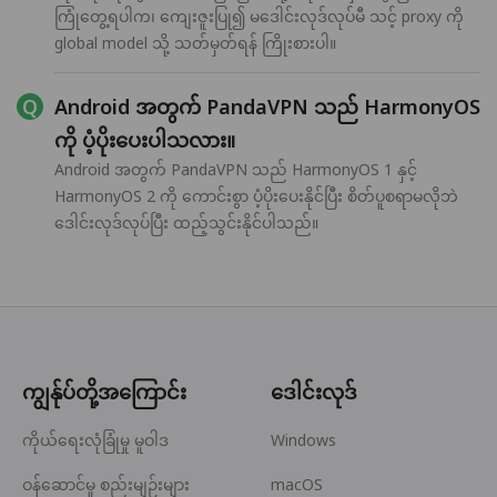
ကြုံတွေ့ရပါက၊ ကျေးဇူးပြု၍ မဒေါင်းလုဒ်လုပ်မီ သင့် proxy ကို
global model သို့ သတ်မှတ်ရန် ကြိုးစားပါ။
Android အတွက် PandaVPN သည် HarmonyOS
ကို ပံ့ပိုးပေးပါသလား။
Android အတွက် PandaVPN သည် HarmonyOS 1 နှင့်
HarmonyOS 2 ကို ကောင်းစွာ ပံ့ပိုးပေးနိုင်ပြီး စိတ်ပူစရာမလိုဘဲ
ဒေါင်းလုဒ်လုပ်ပြီး ထည့်သွင်းနိုင်ပါသည်။
ကျွန်ုပ်တို့အကြောင်း
ဒေါင်းလုဒ်
ကိုယ်ရေးလုံခြုံမှု မူဝါဒ
Windows
ဝန်ဆောင်မှု စည်းမျဉ်းများ
macOS