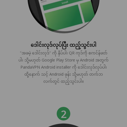
ဒေါင်းလုဒ်လုပ်ပြီး ထည့်သွင်းပါ
"အခမဲ့ ဒေါင်းလုဒ်" ကို နှိပ်ပါ၊ QR ကုဒ်ကို စကင်န်ဖတ်
ပါ၊ သို့မဟုတ် Google Play Store မှ Android အတွက်
PandaVPN Android installer ကို ဒေါင်းလုဒ်လုပ်ပါ၊
ထို့နောက် သင့် Android ဖုန်း သို့မဟုတ် တက်ဘ
လက်တွင် ထည့်သွင်းပါ။