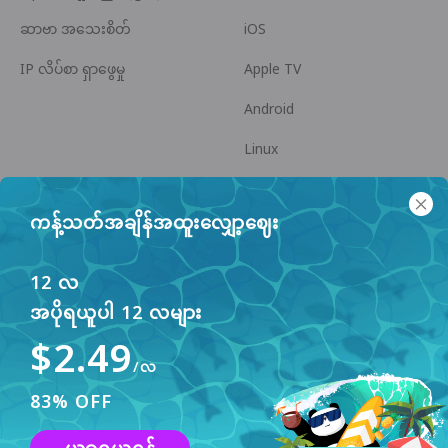
ဆာဗာ အသေးစိတ်
iOS
IP လိပ်စာ ရှာဖွေမှု
Apple TV
Android
Linux
Android TV
ကန့်သတ်အချိန်အထူးလျှော့ဈေး
အကူအညီ စင်တာ
ပူးပေါင်းဆောင်ရွက်မှု
panda7x24@gmail.com
မိတ်ဖက်ဖြစ်ပါ
12 လ
အပိုရယူပါ 12 လများ
ပြဿနာများ
$2.49
ငွေပေးချေမှု နည်းလမ်း
/လ
83% OFF
ဤဝဘ်ဆိုက်သည် အသုံးပြုသူ အတွေ့အကြုံ မြှင့်တင်ရန်
cookies များကို အသုံးပြုသည်။ ပိုမို သိရှိရန်
လက်ခံပါသည်