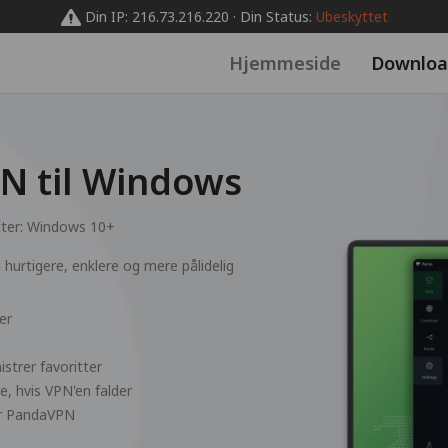
Din IP: 216.73.216.220 · Din Status:
Ubeskyttet
Hjemmeside
Downloa
 til Windows
ter:
Windows 10+
hurtigere, enklere og mere pålidelig
er
strer favoritter
e, hvis VPN'en falder
ger PandaVPN