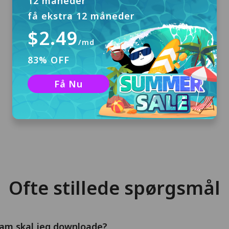
12 måneder
få ekstra 12 måneder
$2.49
/md
Download og installer
83% OFF
Klik på "Gratis download" for at downloade
PandaVPN til Windows og installere det på
Få Nu
din computer.
Ofte stillede spørgsmål
ram skal jeg downloade?