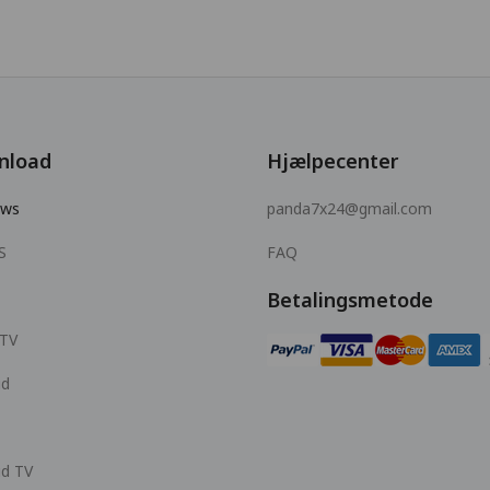
nload
Hjælpecenter
ows
panda7x24@gmail.com
S
FAQ
Betalingsmetode
 TV
id
id TV