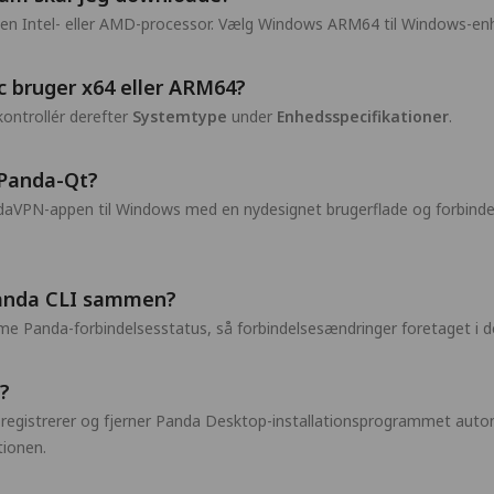
 en Intel- eller AMD-processor. Vælg Windows ARM64 til Windows-e
c bruger x64 eller ARM64?
kontrollér derefter
Systemtype
under
Enhedsspecifikationer
.
Panda-Qt?
daVPN-appen til Windows med en nydesignet brugerflade og forbinde
Panda CLI sammen?
 Panda-forbindelsesstatus, så forbindelsesændringer foretaget i de
t?
 registrerer og fjerner Panda Desktop-installationsprogrammet auto
tionen.