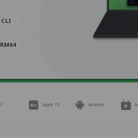
 CLI
ARM64
OS
Apple TV
Android
A