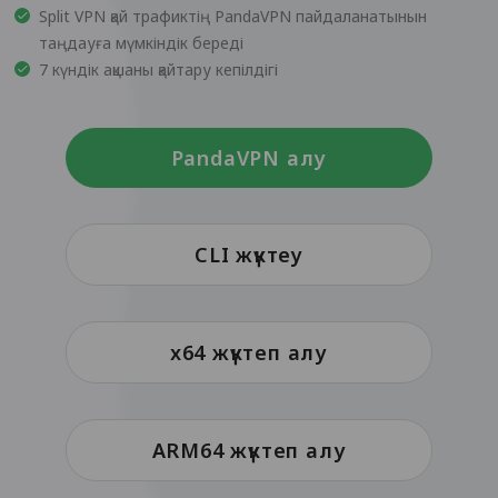
Split VPN қай трафиктің PandaVPN пайдаланатынын
таңдауға мүмкіндік береді
7 күндік ақшаны қайтару кепілдігі
PandaVPN алу
CLI жүктеу
x64 жүктеп алу
ARM64 жүктеп алу