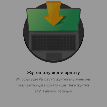
Жүктеп алу және орнату
Windows үшін PandaVPN жүктеп алу және оны
компьютеріңізге орнату үшін "Тегін жүктеп
алу" түймесін басыңыз.