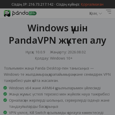
Сіздің IP: 216.73.217.142 · Сіздің күйіңіз:
Қорғалмаған
Қазақ
Windows үшін
PandaVPN жүктеп алу
Нұсқа: 10.0.9
Жаңарту: 2026.08.02
Қолдау:
Windows 10+
Толығымен жаңа Panda Desktop-пен танысыңыз —
Windows-те жылдамырақ, қарапайымырақ және сенімдірек VPN
тәжірибесі үшін қайта жасалған.
Windows x64 және ARM64 құрылғыларымен үйлесімді
Жаңа жұмыс үстелі терезесі мен жүйелік науа тәжірибесі
Орналасқан жерлерді шолыңыз, серверлерді іздеңіз және
таңдаулыларды басқарыңыз
VPN үзілсе, Kill Switch қосылымды қорғауға көмектеседі