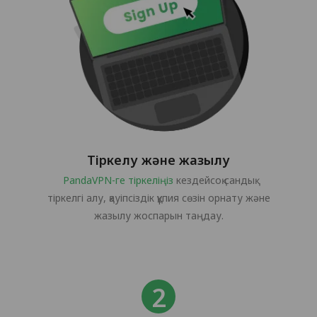
Тіркелу және жазылу
PandaVPN-ге тіркеліңіз
кездейсоқ сандық
тіркелгі алу, қауіпсіздік құпия сөзін орнату және
жазылу жоспарын таңдау.