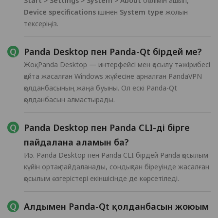
Start > Settings > System > About
бөлімін ашып,
Device specifications
ішінен
System type
жолын
тексеріңіз.
Panda Desktop пен Panda-Qt бірдей ме?
Жоқ. Panda Desktop — интерфейсі мен қосылу тәжірибесі
қайта жасалған Windows жүйесіне арналған PandaVPN
қолданбасының жаңа буыны. Ол ескі Panda-Qt
қолданбасын алмастырады.
Panda Desktop пен Panda CLI-ді бірге
пайдалана аламын ба?
Иә. Panda Desktop пен Panda CLI бірдей Panda қосылым
күйін ортақ пайдаланады, сондықтан біреуінде жасалған
қосылым өзгерістері екіншісінде де көрсетіледі.
Алдымен Panda-Qt қолданбасын жоюым