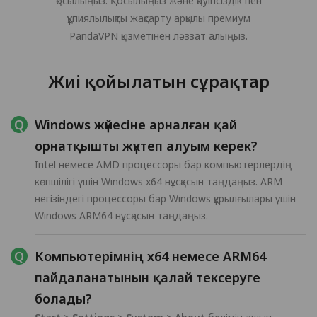
қосылыңыз. Қосылыңыз және қауіпсіздік пен
құпиялылықты жақсарту арқылы премиум
PandaVPN қызметінен ләззат алыңыз.
Жиі қойылатын сұрақтар
Windows жүйесіне арналған қай
орнатқышты жүктеп алуым керек?
Intel немесе AMD процессоры бар компьютерлердің
көпшілігі үшін Windows x64 нұсқасын таңдаңыз. ARM
негізіндегі процессоры бар Windows құрылғылары үшін
Windows ARM64 нұсқасын таңдаңыз.
Компьютерімнің x64 немесе ARM64
пайдаланатынын қалай тексеруге
болады?