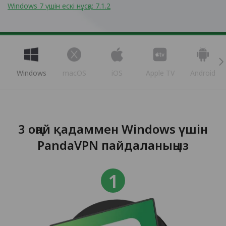
Windows 7 үшін ескі нұсқа: 7.1.2
Windows
macOS
iOS
Apple TV
Android
3 оңай қадаммен Windows үшін
PandaVPN пайдаланыңыз