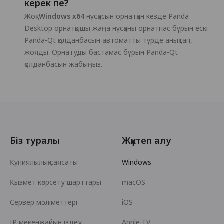
керек пе?
Жоқ.
Windows x64
нұсқасын орнатқан кезде Panda
Desktop орнатқышы жаңа нұсқаны орнатпас бұрын ескі
Panda-Qt қолданбасын автоматты түрде анықтап,
жояды. Орнатуды бастамас бұрын Panda-Qt
қолданбасын жабыңыз.
Біз туралы
Жүктеп алу
Құпиялылық саясаты
Windows
Қызмет көрсету шарттары
macOS
Сервер мәліметтері
iOS
IP мекенжайын іздеу
Apple TV