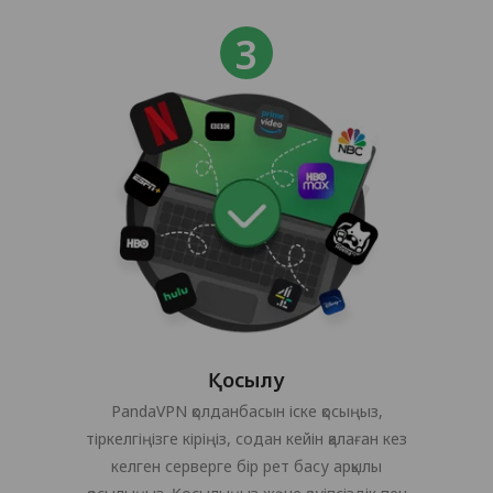
Қосылу
PandaVPN қолданбасын іске қосыңыз,
тіркелгіңізге кіріңіз, содан кейін қалаған кез
келген серверге бір рет басу арқылы