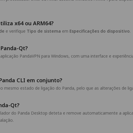
tiliza x64 ou ARM64?
 de
e verifique
Tipo de sistema
em
Especificações do dispositivo
.
 Panda-Qt?
plicação PandaVPN para Windows, com uma interface e experiência d
 Panda CLI em conjunto?
 o mesmo estado de ligação do Panda, pelo que as alterações de l
anda-Qt?
talador do Panda Desktop deteta e remove automaticamente a aplica
talação.