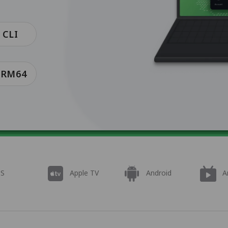
 CLI
 ARM64
OS
Apple TV
Android
A