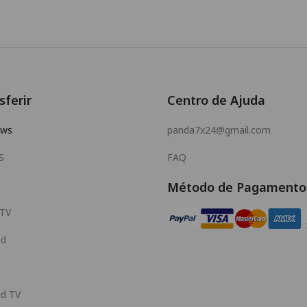
sferir
Centro de Ajuda
ows
panda7x24@gmail.com
S
FAQ
Método de Pagamento
 TV
id
id TV