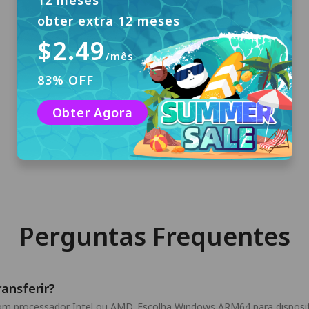
12 meses
obter extra 12 meses
$2.49
/mês
Baixar e Instalar
83% OFF
Clique em "Download Grátis" para baixar o
PandaVPN para Windows e instale-o em seu
Obter Agora
computador.
Perguntas Frequentes
ansferir?
com processador Intel ou AMD. Escolha Windows ARM64 para dispo