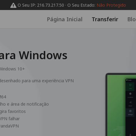
O Seu IP: 216.73.217.50 · O Seu Estado:
Não Protegido
Página Inicial
Transferir
Bl
ara Windows
Windows 10+
desenhado para uma experiência VPN
M64
lho e área de notificação
ira favoritos
 VPN falhar
 PandaVPN