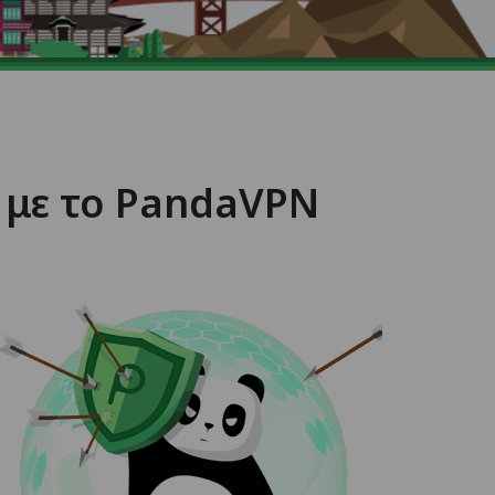
 με το PandaVPN