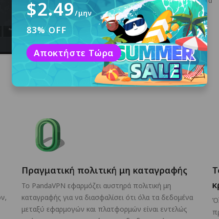
Apple TV
Android
$2.49
/μην
83% OFF
Linux
Αποκτήστε Τώρα
Πραγματική πολιτική μη καταγραφής
Τ
κ
Το PandaVPN εφαρμόζει αυστηρά πολιτική μη
ν,
καταγραφής για να διασφαλίσει ότι όλα τα δεδομένα
Ό
μεταξύ εφαρμογών και πλατφορμών είναι εντελώς
π