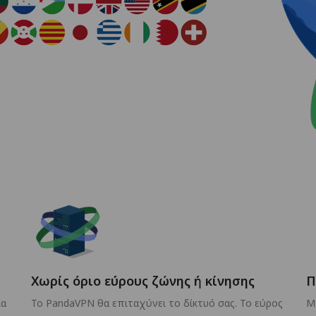
Χωρίς όριο εύρους ζώνης ή κίνησης
Π
ία
Το PandaVPN θα επιταχύνει το δίκτυό σας. Το εύρος
Μ