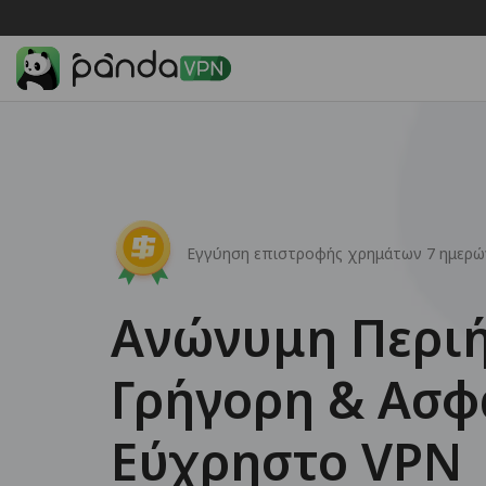
Εγγύηση επιστροφής χρημάτων 7 ημερώ
Ανώνυμη Περι
Γρήγορη & Ασφ
Εύχρηστο VPN