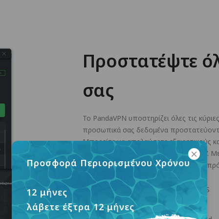
Προστατέψτε όλ
σας
Το PandaVPN υποστηρίζει όλες τις κύριες
προσωπικά σας δεδομένα προστατεύοντ
Μπορείτε να απολαύσετε εξαιρετικούς κα
Mac, iOS, Android, Linux και Android TV.
Προσφορά Περιορισμένου Χρόνου
διακομιστή, μπορείτε να αποκτήσετε πρό
Windows
macOS
12 μήνες
λάβετε έξτρα 12 μήνες