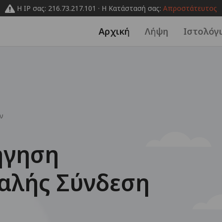
Η IP σας: 216.73.217.101 · Η Κατάστασή σας:
Απροστάτευτος
Αρχική
Λήψη
Ιστολόγ
ν
ήγηση
αλής Σύνδεση