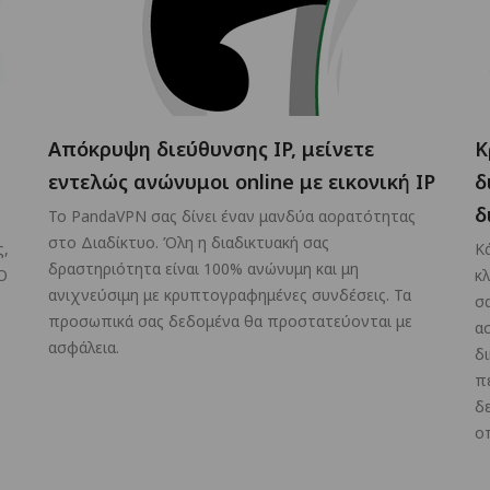
Απόκρυψη διεύθυνσης IP, μείνετε
Κ
εντελώς ανώνυμοι online με εικονική IP
δ
δ
Το PandaVPN σας δίνει έναν μανδύα αορατότητας
στο Διαδίκτυο. Όλη η διαδικτυακή σας
ς,
Κ
δραστηριότητα είναι 100% ανώνυμη και μη
O
κ
ανιχνεύσιμη με κρυπτογραφημένες συνδέσεις. Τα
σ
προσωπικά σας δεδομένα θα προστατεύονται με
α
ασφάλεια.
δ
π
δ
ο