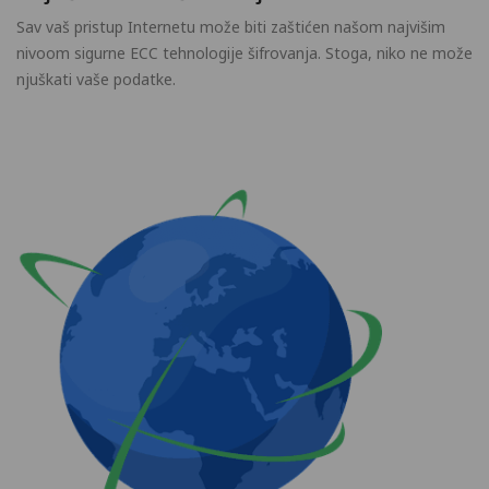
Sav vaš pristup Internetu može biti zaštićen našom najvišim
nivoom sigurne ECC tehnologije šifrovanja. Stoga, niko ne može
njuškati vaše podatke.