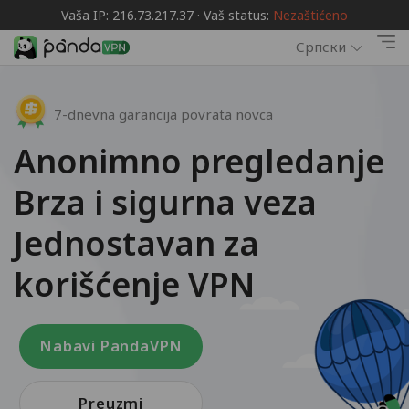
Vaša IP: 216.73.217.37 · Vaš status:
Nezaštićeno
Српски
7-dnevna garancija povrata novca
Anonimno pregledanje
Brza i sigurna veza
Jednostavan za
korišćenje VPN
Nabavi PandaVPN
Preuzmi