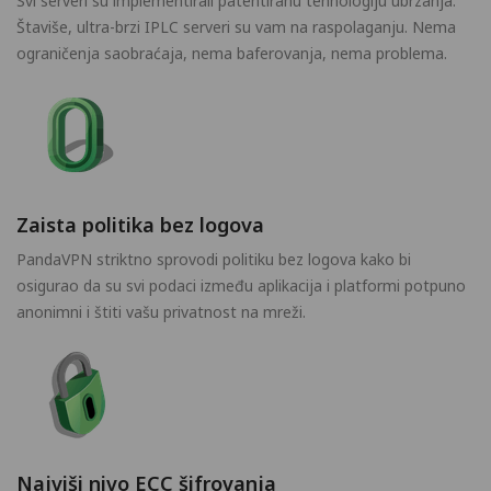
Svi serveri su implementirali patentiranu tehnologiju ubrzanja.
Štaviše, ultra-brzi IPLC serveri su vam na raspolaganju. Nema
ograničenja saobraćaja, nema baferovanja, nema problema.
Zaista politika bez logova
PandaVPN striktno sprovodi politiku bez logova kako bi
osigurao da su svi podaci između aplikacija i platformi potpuno
anonimni i štiti vašu privatnost na mreži.
Najviši nivo ECC šifrovanja