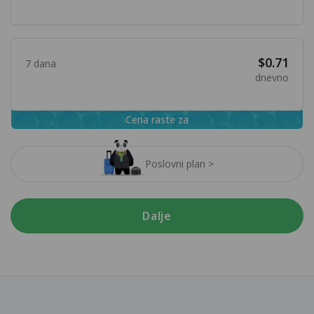
$0.71
7 dana
dnevno
Cena raste za
Poslovni plan >
Dalje