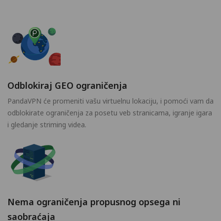
Odblokiraj GEO ograničenja
PandaVPN će promeniti vašu virtuelnu lokaciju, i pomoći vam da
odblokirate ograničenja za posetu veb stranicama, igranje igara
i gledanje striming videa.
Nema ograničenja propusnog opsega ni
saobraćaja