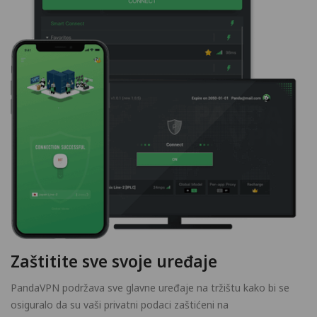
Zaštitite sve svoje uređaje
PandaVPN podržava sve glavne uređaje na tržištu kako bi se
osiguralo da su vaši privatni podaci zaštićeni na