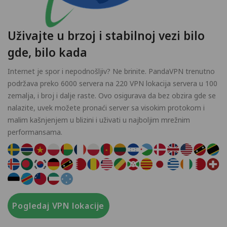
Uživajte u brzoj i stabilnoj vezi bilo
gde, bilo kada
Internet je spor i nepodnošljiv? Ne brinite. PandaVPN trenutno
podržava preko 6000 servera na 220 VPN lokacija servera u 100
zemalja, i broj i dalje raste. Ovo osigurava da bez obzira gde se
nalazite, uvek možete pronaći server sa visokim protokom i
malim kašnjenjem u blizini i uživati u najboljim mrežnim
performansama.
Pogledaj VPN lokacije