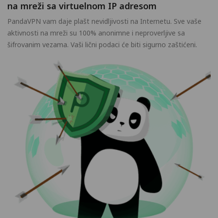
na mreži sa virtuelnom IP adresom
PandaVPN vam daje plašt nevidljivosti na Internetu. Sve vaše
aktivnosti na mreži su 100% anonimne i neproverljive sa
šifrovanim vezama. Vaši lični podaci će biti sigurno zaštićeni.