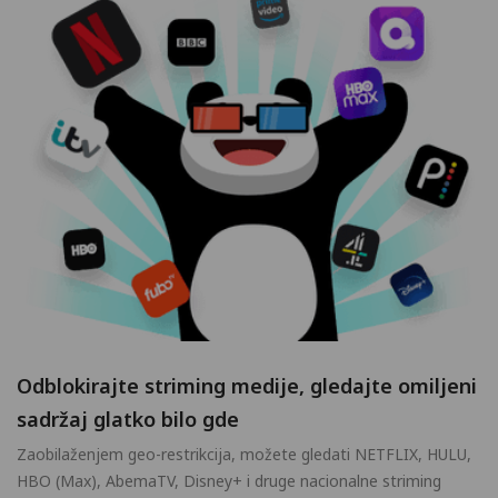
Odblokirajte striming medije, gledajte omiljeni
sadržaj glatko bilo gde
Zaobilaženjem geo-restrikcija, možete gledati NETFLIX, HULU,
HBO (Max), AbemaTV, Disney+ i druge nacionalne striming