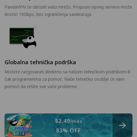
PandaVPN će ubrzati vašu mrežu. Propusni opseg servera može
dostići 10Gbps, bez ograničenja saobraćaja.
Globalna tehnička podrška
Možete razgovarati direktno sa našom tehničkom podrškom ili
čak programerima za pomoć. Naše tehničko osoblje će vam
pomoći da rešite sve vaše probleme.
$2.49
/mes
83% OFF