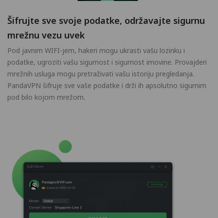
Šifrujte sve svoje podatke, održavajte sigurnu
mrežnu vezu uvek
Pod javnim WIFI-jem, hakeri mogu ukrasti vašu lozinku i
podatke, ugroziti vašu sigurnost i sigurnost imovine. Provajderi
mrežnih usluga mogu pretraživati vašu istoriju pregledanja.
PandaVPN šifruje sve vaše podatke i drži ih apsolutno sigurnim
pod bilo kojom mrežom.