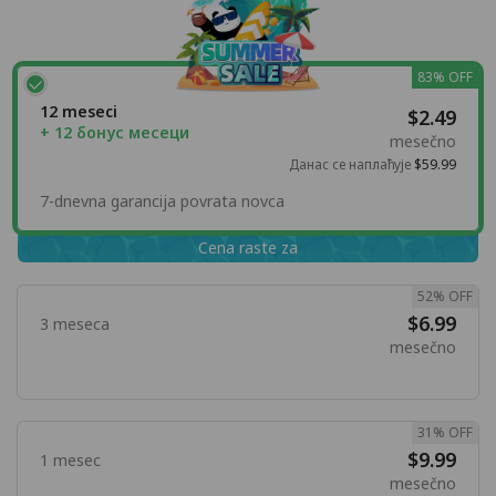
83% OFF
12 meseci
$2.49
+ 12 бонус месеци
mesečno
Данас се наплаћује
$59.99
7-dnevna garancija povrata novca
Cena raste za
52% OFF
$6.99
3 meseca
mesečno
31% OFF
$9.99
1 mesec
mesečno