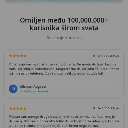
Omiljen među 100,000,000+
korisnika širom sveta
Recenzije korisnika
SA GOOGLE PLAY
Odlična aplikacija, koristim je već godinama. Ne mogu da živim bez nje
sada, koristim je svakodnevno. Mogu srećno da koristim YouTube, netflix
itd... na pc-u i telefonu. (Čak i unutar velikog vatrenog zida lol)
Michael Augood
M
Verifikovan korisnik
SA GOOGLE PLAY
Probao sam mnoge druge besplatne vpn-ove, svi nisu radili, ali ovaj je
drugačiji, stvarno je dobar ako želite da ga koristite za video igre kao što
je Roblox i učinio je moj uređaj 50 puta bržim nego obično.