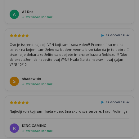
AI Dnt
A
Verifikovan korisnik
SA GOOGLE PLAY
Ovo je iskreno najbolji VPN koji sam ikada video!! Promenili su me na
server na kojem sam želeo da budem veoma brzo tako da je to dobro! I
stvarno je dobar ako želite da dobijete imena prikaza u Robloxu!!!! Tako
da predlažem da nabavite ovaj VPN!! Hvala što ste napravili ovaj sjajan
VPN! 10/10
shadow six
S
Verifikovan korisnik
SA GOOGLE PLAY
Najbolji vpn koji sam ikada video. Ima skoro sve servere. I radi. Volim ga.
KING GAMING
K
Verifikovan korisnik