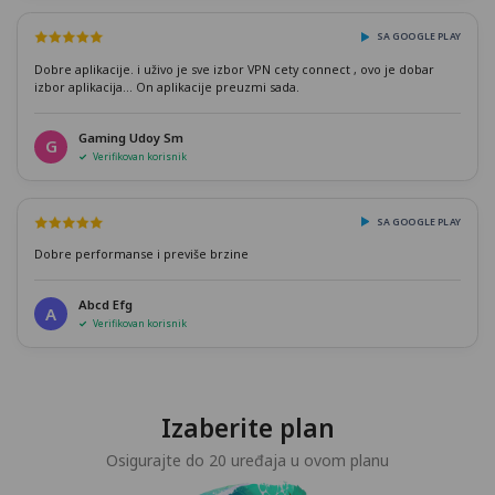
SA GOOGLE PLAY
Dobre aplikacije. i uživo je sve izbor VPN cety connect , ovo je dobar
izbor aplikacija... On aplikacije preuzmi sada.
Gaming Udoy Sm
G
Verifikovan korisnik
SA GOOGLE PLAY
Dobre performanse i previše brzine
Abcd Efg
A
Verifikovan korisnik
Izaberite plan
Osigurajte do 20 uređaja u ovom planu