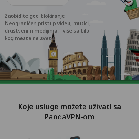
Zaobiđite geo-blokiranje
Neograničen pristup videu, muzici,
društvenim medijima, i više sa bilo
kog mesta na svetu
Koje usluge možete uživati sa
PandaVPN-om