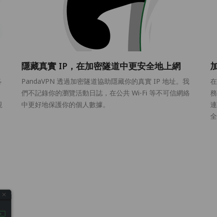
隱藏真實 IP，在加密隧道中更安全地上網
各
PandaVPN 透過加密隧道協助隱藏你的真實 IP 地址。我
在
們不記錄你的瀏覽活動日誌，在公共 Wi-Fi 等不可信網絡
務
視
中更好地保護你的個人數據。
連
全