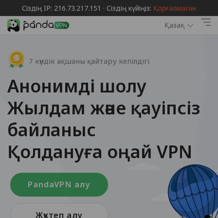
Сіздің IP: 216.73.217.151 · Сіздің күйіңіз:
Қорғалмаған
Қазақ
7 күндік ақшаны қайтару кепілдігі
Анонимді шолу
Жылдам және қауіпсіз
байланыс
Қолдануға оңай VPN
PandaVPN алу
Жүктеп алу