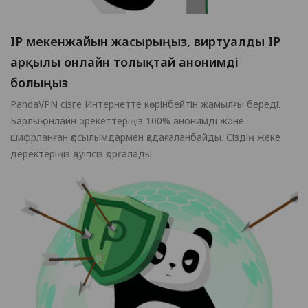
IP мекенжайын жасырыңыз, виртуалды IP
арқылы онлайн толықтай анонимді
болыңыз
PandaVPN сізге Интернетте көрінбейтін жамылғы береді.
Барлық онлайн әрекеттеріңіз 100% анонимді және
шифрланған қосылымдармен қадағаланбайды. Сіздің жеке
деректеріңіз қауіпсіз қорғалады.