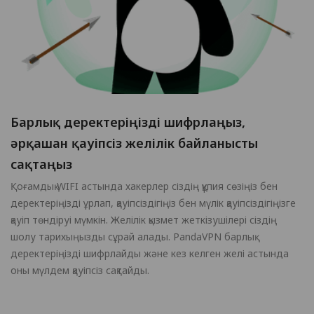
Барлық деректеріңізді шифрлаңыз,
әрқашан қауіпсіз желілік байланысты
сақтаңыз
Қоғамдық WIFI астында хакерлер сіздің құпия сөзіңіз бен
деректеріңізді ұрлап, қауіпсіздігіңіз бен мүлік қауіпсіздігіңізге
қауіп төндіруі мүмкін. Желілік қызмет жеткізушілері сіздің
шолу тарихыңызды сұрай алады. PandaVPN барлық
деректеріңізді шифрлайды және кез келген желі астында
оны мүлдем қауіпсіз сақтайды.