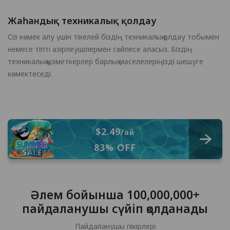
Жаһандық техникалық қолдау
Сіз көмек алу үшін тікелей біздің техникалық қолдау тобымен
немесе тіпті әзірлеушілермен сөйлесе аласыз. Біздің
техникалық қызметкерлер барлық мәселелеріңізді шешуге
көмектеседі.
$2.49
/ай
83% OFF
Әлем бойынша 100,000,000+
пайдаланушы сүйіп қолданады
Пайдаланушы пікірлері