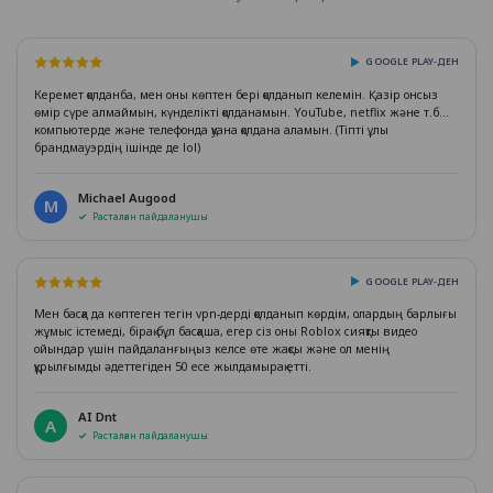
GOOGLE PLAY-ДЕН
Керемет қолданба, мен оны көптен бері қолданып келемін. Қазір онсыз
өмір сүре алмаймын, күнделікті қолданамын. YouTube, netflix және т.б...
компьютерде және телефонда қуана қолдана аламын. (Тіпті ұлы
брандмауэрдің ішінде де lol)
Michael Augood
M
Расталған пайдаланушы
GOOGLE PLAY-ДЕН
Мен басқа да көптеген тегін vpn-дерді қолданып көрдім, олардың барлығы
жұмыс істемеді, бірақ бұл басқаша, егер сіз оны Roblox сияқты видео
ойындар үшін пайдаланғыңыз келсе өте жақсы және ол менің
құрылғымды әдеттегіден 50 есе жылдамырақ етті.
AI Dnt
A
Расталған пайдаланушы