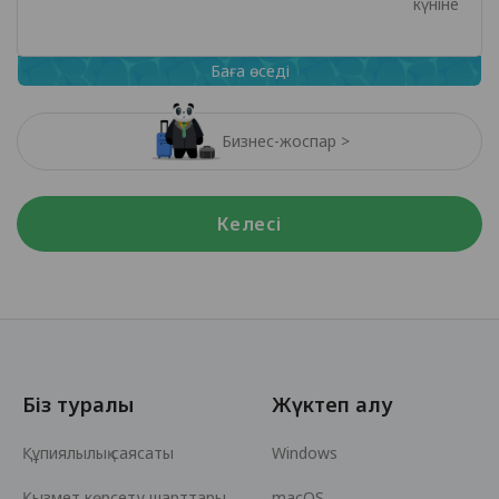
күніне
Баға өседі
Бизнес-жоспар >
Келесі
Біз туралы
Жүктеп алу
Құпиялылық саясаты
Windows
Қызмет көрсету шарттары
macOS