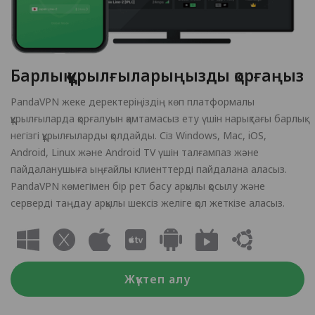
Барлық құрылғыларыңызды қорғаңыз
PandaVPN жеке деректеріңіздің көп платформалы
құрылғыларда қорғалуын қамтамасыз ету үшін нарықтағы барлық
негізгі құрылғыларды қолдайды. Сіз Windows, Mac, iOS,
Android, Linux және Android TV үшін талғампаз және
пайдаланушыға ыңғайлы клиенттерді пайдалана аласыз.
PandaVPN көмегімен бір рет басу арқылы қосылу және
серверді таңдау арқылы шексіз желіге қол жеткізе аласыз.
Жүктеп алу