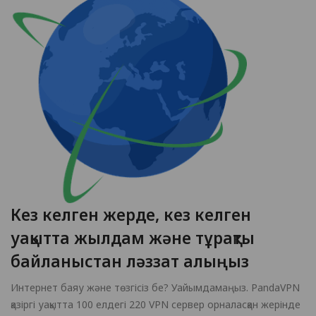
Кез келген жерде, кез келген
уақытта жылдам және тұрақты
байланыстан ләззат алыңыз
Интернет баяу және төзгісіз бе? Уайымдамаңыз. PandaVPN
қазіргі уақытта 100 елдегі 220 VPN сервер орналасқан жерінде