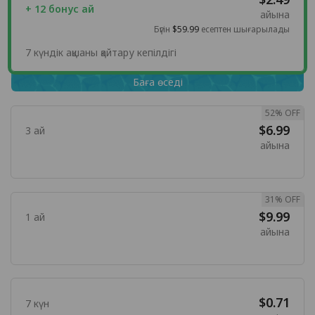
+ 12 бонус ай
айына
Бүгін
$59.99
есептен шығарылады
7 күндік ақшаны қайтару кепілдігі
Баға өседі
52% OFF
$6.99
3 ай
айына
31% OFF
$9.99
1 ай
айына
$0.71
7 күн