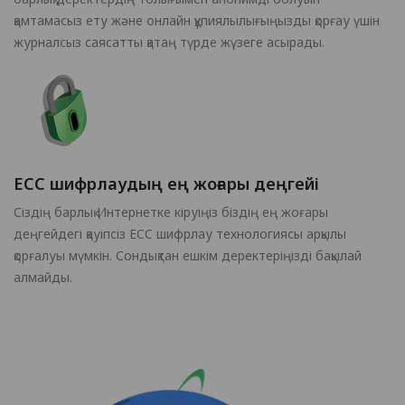
қамтамасыз ету және онлайн құпиялылығыңызды қорғау үшін
журналсыз саясатты қатаң түрде жүзеге асырады.
ECC шифрлаудың ең жоғары деңгейі
Сіздің барлық Интернетке кіруіңіз біздің ең жоғары
деңгейдегі қауіпсіз ECC шифрлау технологиясы арқылы
қорғалуы мүмкін. Сондықтан ешкім деректеріңізді бақылай
алмайды.