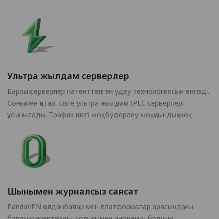
Ультра жылдам серверлер
Барлық серверлер патенттелген үдеу технологиясын енгізді.
Сонымен қатар, сізге ультра жылдам IPLC серверлері
ұсынылады. Трафик шегі жоқ, буферлеу жоқ, қиындық жоқ.
Шынымен журналсыз саясат
PandaVPN қолданбалар мен платформалар арасындағы
барлық деректердің толығымен анонимді болуын