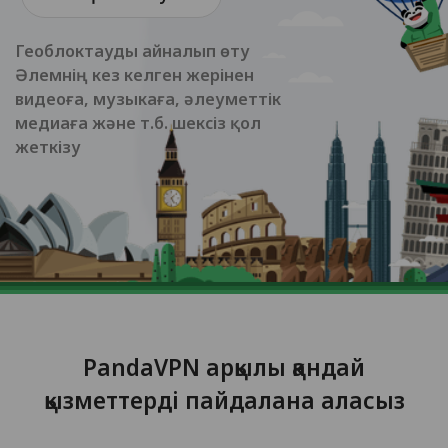
Геоблоктауды айналып өту
Әлемнің кез келген жерінен
видеоға, музыкаға, әлеуметтік
медиаға және т.б. шексіз қол
жеткізу
PandaVPN арқылы қандай
қызметтерді пайдалана аласыз