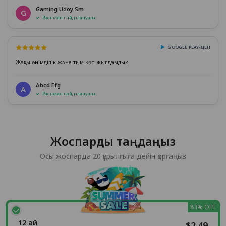
Gaming Udoy Sm
G
Расталған пайдаланушы
GOOGLE PLAY-ДЕН
Жақсы өнімділік және тым көп жылдамдық
Abcd Efg
A
Расталған пайдаланушы
Жоспарды таңдаңыз
Осы жоспарда 20 құрылғыға дейін қорғаңыз
83% OFF
12 ай
$2.49