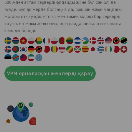
6000-ден астам серверді қолдайды және бұл сан әлі де
өсуде. Бұл қай жерде болсаңыз да, әрқашан жақын маңдағы
жоғары өткізу қабілеттілігі мен төмен кідірісі бар серверді
тауып, ең жақсы желі өнімділігін пайдалана алатыныңызға
кепілдік береді.
VPN орналасқан жерлерді қарау