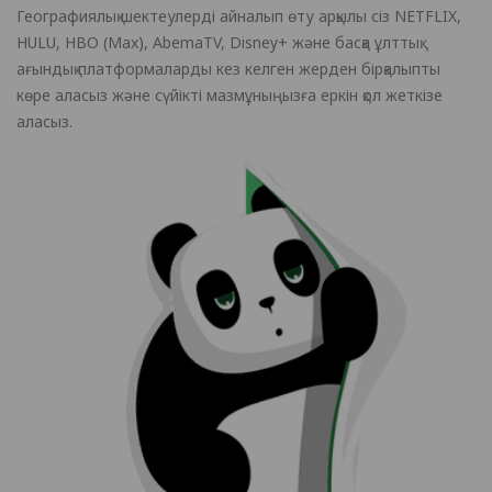
Географиялық шектеулерді айналып өту арқылы сіз NETFLIX,
HULU, HBO (Max), AbemaTV, Disney+ және басқа ұлттық
ағындық платформаларды кез келген жерден бірқалыпты
көре аласыз және сүйікті мазмұныңызға еркін қол жеткізе
аласыз.