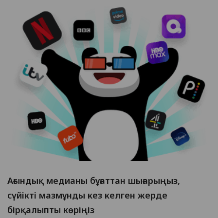
Ағындық медианы бұғаттан шығарыңыз,
сүйікті мазмұнды кез келген жерде
бірқалыпты көріңіз