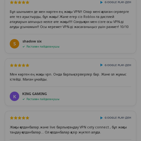
GOOGLE PLAY-ДЕН
Бұл шынымен де мен көрген ең жақсы VPN!! Олар мені қалаған серверге
өте тез ауыстырды, бұл жақсы! Және егер сіз Roblox-та дисплей
атауларын алғыңыз келсе өте жақсы!!!! Сондықтан мен сізге осы VPN-ді
алуды ұсынамын!! Осы керемет VPN-ді жасағаныңыз үшін рахмет! 10/10
shadow six
S
Расталған пайдаланушы
GOOGLE PLAY-ДЕН
Мен көрген ең жақсы vpn. Онда барлық серверлер бар. Және ол жұмыс
істейді. Маған ұнайды.
KING GAMING
K
Расталған пайдаланушы
GOOGLE PLAY-ДЕН
Жақсы қолданбалар.және live барлық таңдау VPN cety connect , бұл жақсы
таңдау қолданбалар... Ол қолданбалар қазір жүктеп алуда.