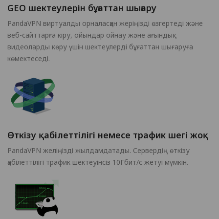
GEO шектеулерін бұғаттан шығару
PandaVPN виртуалды орналасқан жеріңізді өзгертеді және
веб-сайттарға кіру, ойындар ойнау және ағындық
видеоларды көру үшін шектеулерді бұғаттан шығаруға
көмектеседі.
Өткізу қабілеттілігі немесе трафик шегі жоқ
PandaVPN желіңізді жылдамдатады. Сервердің өткізу
қабілеттілігі трафик шектеуінсіз 10Гбит/с жетуі мүмкін.