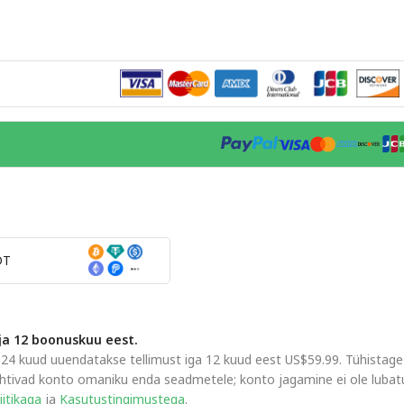
DT
ja 12 boonuskuu eest.
 24 kuud uuendatakse tellimust iga 12 kuud eest US$59.99. Tühistage
kehtivad konto omaniku enda seadmetele; konto jagamine ei ole lubat
iitikaga
ja
Kasutustingimustega
.