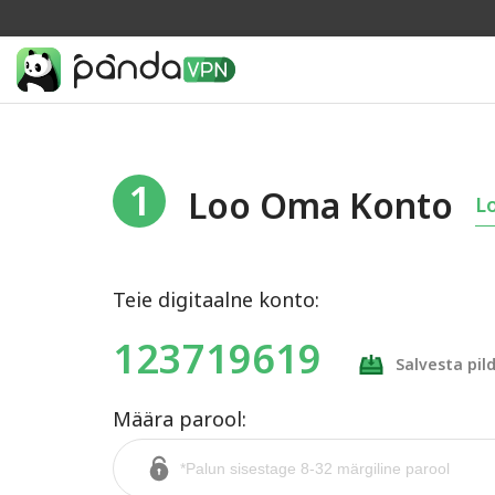
1
Loo Oma Konto
Lo
Teie digitaalne konto:
123719619
Salvesta pil
Määra parool: