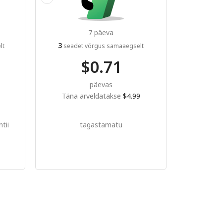
7 päeva
3
lt
seadet võrgus samaaegselt
$0.71
päevas
Täna arveldatakse
$4.99
tii
tagastamatu