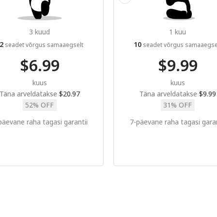
3 kuud
1 kuu
2
10
seadet võrgus samaaegselt
seadet võrgus samaaegse
$6.99
$9.99
kuus
kuus
Täna arveldatakse
$20.97
Täna arveldatakse
$9.99
52% OFF
31% OFF
päevane raha tagasi garantii
7-päevane raha tagasi garan