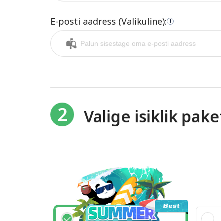
E-posti aadress (Valikuline):
i
2
Valige isiklik pake