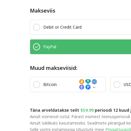
Makseviis
Debit or Credit Card
PayPal
Muud makseviisid:
Bitcoin
US
Täna arveldatakse teilt
$59.99
perioodi 12 kuud 
Ainult esimesel ostul. Pärast esimest teenusperioodi
Ainult isiklikuks kasutamiseks. Seadmete piirangud 
Selle vormi esitamisega nõustute meie
Privaatsuspol