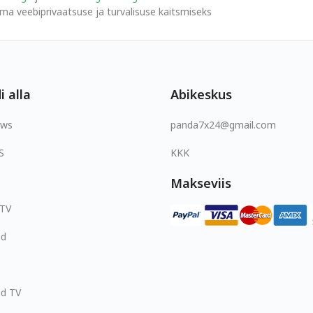
a veebiprivaatsuse ja turvalisuse kaitsmiseks
i alla
Abikeskus
ows
panda7x24@gmail.com
S
KKK
Makseviis
 TV
id
id TV