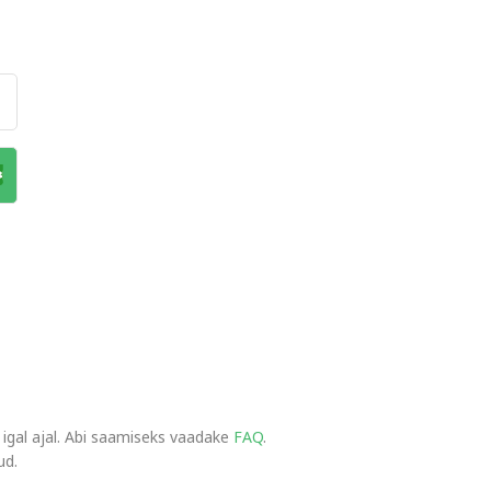
 igal ajal. Abi saamiseks vaadake
FAQ
.
ud.