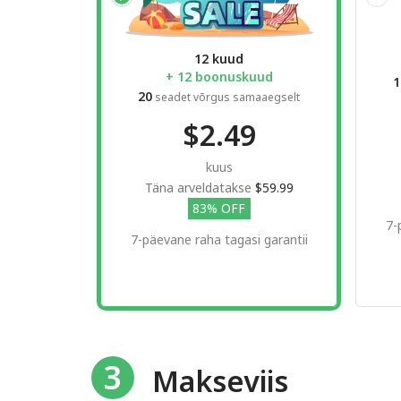
12 kuud
+ 12 boonuskuud
1
20
seadet võrgus samaaegselt
$2.49
kuus
Täna arveldatakse
$59.99
83% OFF
7-
7-päevane raha tagasi garantii
3
Makseviis