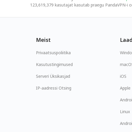
123,619,379 kasutajat kasutab praegu PandaVPN-i om
Meist
Laad
Privaatsuspoliitika
Wind
Kasutustingimused
macO
Serveri Üksikasjad
iOS
IP-aadressi Otsing
Apple
Andro
Linux
Andro