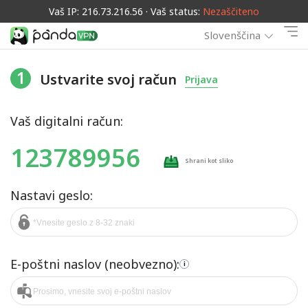
Vaš IP: 216.73.216.56 · Vaš status:
Nezaščiteno
Slovenščina
1
Ustvarite svoj račun
Prijava
Vaš digitalni račun:
123789956
Shrani kot sliko
Nastavi geslo:
E-poštni naslov (neobvezno):
i