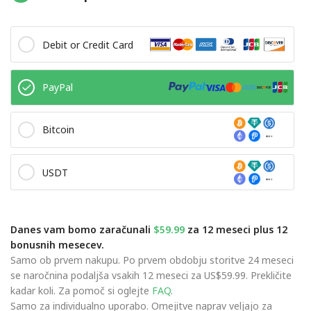
Debit or Credit Card
PayPal
Bitcoin
USDT
Danes vam bomo zaračunali
$59.99
za 12 meseci plus 12
bonusnih mesecev.
Samo ob prvem nakupu. Po prvem obdobju storitve 24 meseci
se naročnina podaljša vsakih 12 meseci za US$59.99. Prekličite
kadar koli. Za pomoč si oglejte
FAQ
.
Samo za individualno uporabo. Omejitve naprav veljajo za