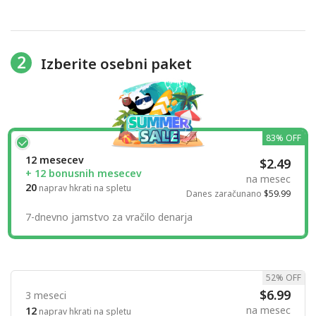
2
Izberite osebni paket
83% OFF
12 mesecev
$2.49
+ 12 bonusnih mesecev
na mesec
20
naprav hkrati na spletu
Danes zaračunano
$59.99
7-dnevno jamstvo za vračilo denarja
52% OFF
$6.99
3 meseci
na mesec
12
naprav hkrati na spletu