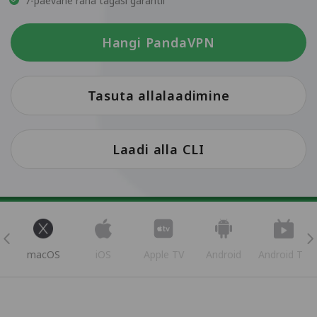
7-päevane raha tagasi garantii
Hangi PandaVPN
Tasuta allalaadimine
Laadi alla CLI
s
macOS
iOS
Apple TV
Android
Android TV