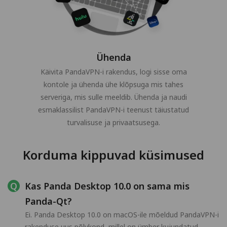
Ühenda
Käivita PandaVPN-i rakendus, logi sisse oma
kontole ja ühenda ühe klõpsuga mis tahes
serveriga, mis sulle meeldib. Ühenda ja naudi
esmaklassilist PandaVPN-i teenust täiustatud
turvalisuse ja privaatsusega.
Korduma kippuvad küsimused
Kas Panda Desktop 10.0 on sama mis
Panda-Qt?
Ei. Panda Desktop 10.0 on macOS-ile mõeldud PandaVPN-i
rakenduse uus põlvkond, millel on ümber kujundatud