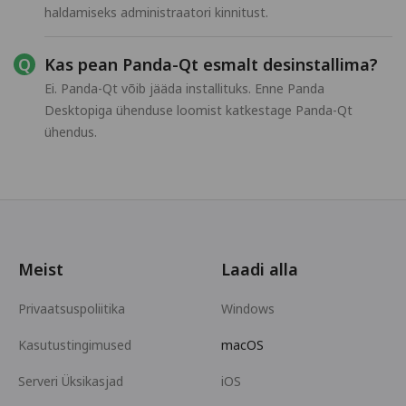
haldamiseks administraatori kinnitust.
Kas pean Panda-Qt esmalt desinstallima?
Ei. Panda-Qt võib jääda installituks. Enne Panda
Desktopiga ühenduse loomist katkestage Panda-Qt
ühendus.
Meist
Laadi alla
Privaatsuspoliitika
Windows
Kasutustingimused
macOS
Serveri Üksikasjad
iOS