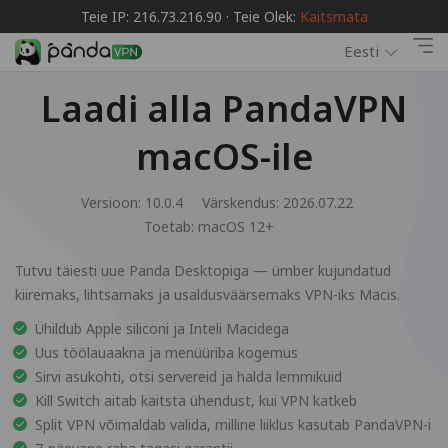
Teie IP: 216.73.216.90 · Teie Olek:
Kaitsmata
Eesti
Laadi alla PandaVPN
macOS-ile
Versioon: 10.0.4
Värskendus: 2026.07.22
Toetab:
macOS 12+
Tutvu täiesti uue Panda Desktopiga — ümber kujundatud
kiiremaks, lihtsamaks ja usaldusväärsemaks VPN-iks Macis.
Ühildub Apple siliconi ja Inteli Macidega
Uus töölauaakna ja menüüriba kogemus
Sirvi asukohti, otsi servereid ja halda lemmikuid
Kill Switch aitab kaitsta ühendust, kui VPN katkeb
Split VPN võimaldab valida, milline liiklus kasutab PandaVPN-i