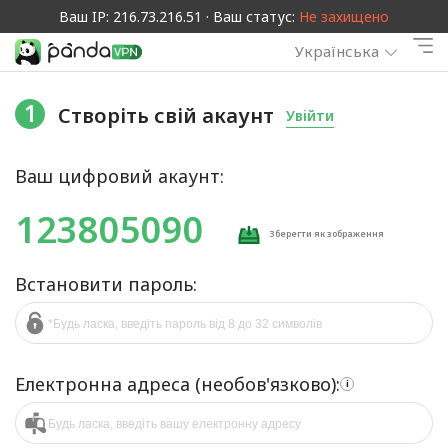
Ваш IP: 216.73.216.51 · Ваш статус:
Не захищено
Українська
1
Створіть свій акаунт
Увійти
Ваш цифровий акаунт:
123805090
Зберегти як зображення
Встановити пароль:
Електронна адреса (необов'язково):
i