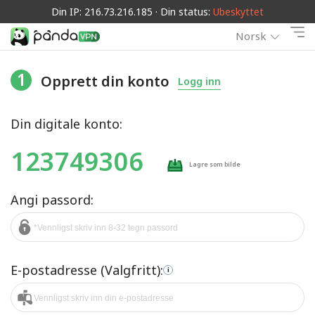
Din IP: 216.73.216.185 · Din status:
Ubeskyttet
Norsk
1
Opprett din konto
Logg inn
Din digitale konto:
123749306
Lagre som bilde
Angi passord:
E-postadresse (Valgfritt):
i