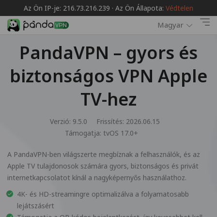
Az Ön IP-je: 216.73.216.239 · Az Ön Állapota:
Védtelen
Magyar
PandaVPN – gyors és
biztonságos VPN Apple
TV-hez
Verzió: 9.5.0
Frissítés: 2026.06.15
Támogatja:
tvOS 17.0+
A PandaVPN-ben világszerte megbíznak a felhasználók, és az
Apple TV tulajdonosok számára gyors, biztonságos és privát
internetkapcsolatot kínál a nagyképernyős használathoz.
4K- és HD-streamingre optimalizálva a folyamatosabb
lejátszásért