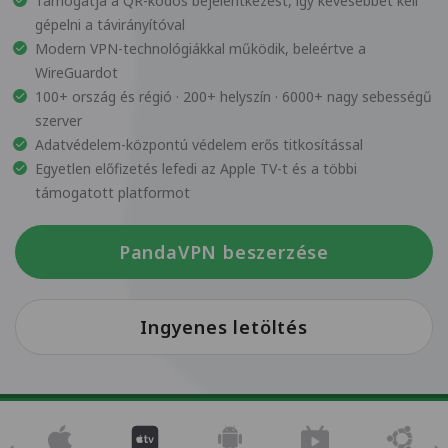
Támogatja a QR-kódos bejelentkezést, így kevesebbet kell
gépelni a távirányítóval
Modern VPN-technológiákkal működik, beleértve a
WireGuardot
100+ ország és régió · 200+ helyszín · 6000+ nagy sebességű
szerver
Adatvédelem-központú védelem erős titkosítással
Egyetlen előfizetés lefedi az Apple TV-t és a többi
támogatott platformot
PandaVPN beszerzése
Ingyenes letöltés