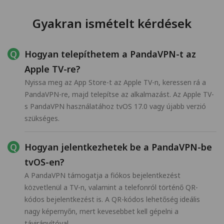
Gyakran ismételt kérdések
Hogyan telepíthetem a PandaVPN-t az
Apple TV-re?
Nyissa meg az App Store-t az Apple TV-n, keressen rá a
PandaVPN-re, majd telepítse az alkalmazást. Az Apple TV-
s PandaVPN használatához tvOS 17.0 vagy újabb verzió
szükséges.
Hogyan jelentkezhetek be a PandaVPN-be
tvOS-en?
A PandaVPN támogatja a fiókos bejelentkezést
közvetlenül a TV-n, valamint a telefonról történő QR-
kódos bejelentkezést is. A QR-kódos lehetőség ideális
nagy képernyőn, mert kevesebbet kell gépelni a
távirányítóval.