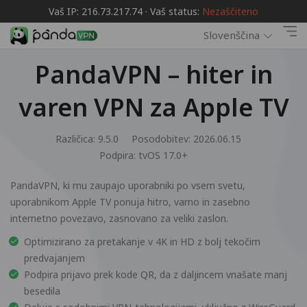
Vaš IP: 216.73.217.74 · Vaš status:
Nezaščiteno
Slovenščina
PandaVPN – hiter in
varen VPN za Apple TV
Različica: 9.5.0
Posodobitev: 2026.06.15
Podpira:
tvOS 17.0+
PandaVPN, ki mu zaupajo uporabniki po vsem svetu,
uporabnikom Apple TV ponuja hitro, varno in zasebno
internetno povezavo, zasnovano za veliki zaslon.
Optimizirano za pretakanje v 4K in HD z bolj tekočim
predvajanjem
Podpira prijavo prek kode QR, da z daljincem vnašate manj
besedila