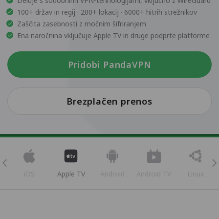
Deluje s sodobnimi VPN-tehnologijami, vključno z WireGuard
100+ držav in regij · 200+ lokacij · 6000+ hitrih strežnikov
Zaščita zasebnosti z močnim šifriranjem
Ena naročnina vključuje Apple TV in druge podprte platforme
Pridobi PandaVPN
Brezplačen prenos
iOS
Apple TV
Android
Android TV
Linux