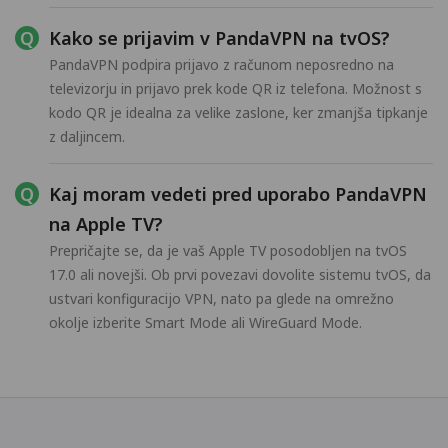
Kako se prijavim v PandaVPN na tvOS?
PandaVPN podpira prijavo z računom neposredno na
televizorju in prijavo prek kode QR iz telefona. Možnost s
kodo QR je idealna za velike zaslone, ker zmanjša tipkanje
z daljincem.
Kaj moram vedeti pred uporabo PandaVPN
na Apple TV?
Prepričajte se, da je vaš Apple TV posodobljen na tvOS
17.0 ali novejši. Ob prvi povezavi dovolite sistemu tvOS, da
ustvari konfiguracijo VPN, nato pa glede na omrežno
okolje izberite Smart Mode ali WireGuard Mode.