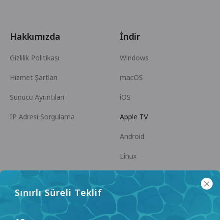
Hakkımızda
İndir
Gizlilik Politikası
Windows
Hizmet Şartları
macOS
Sunucu Ayrıntıları
iOS
IP Adresi Sorgulama
Apple TV
Android
Linux
Android TV
Sınırlı Süreli Teklif
Yardım Merkezi
İşbirliği
panda7x24@gmail.com
Ortak Olun