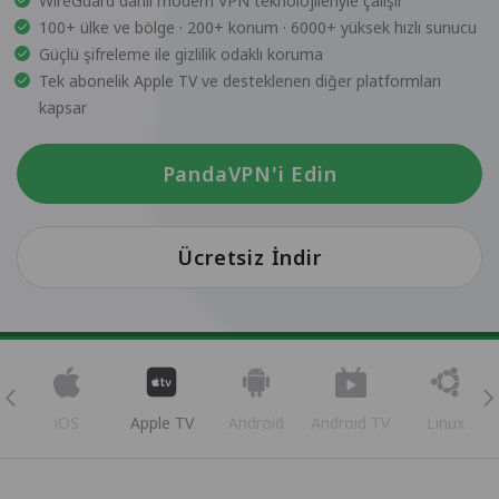
WireGuard dahil modern VPN teknolojileriyle çalışır
100+ ülke ve bölge · 200+ konum · 6000+ yüksek hızlı sunucu
Güçlü şifreleme ile gizlilik odaklı koruma
Tek abonelik Apple TV ve desteklenen diğer platformları
kapsar
PandaVPN'i Edin
Ücretsiz İndir
iOS
Apple TV
Android
Android TV
Linux