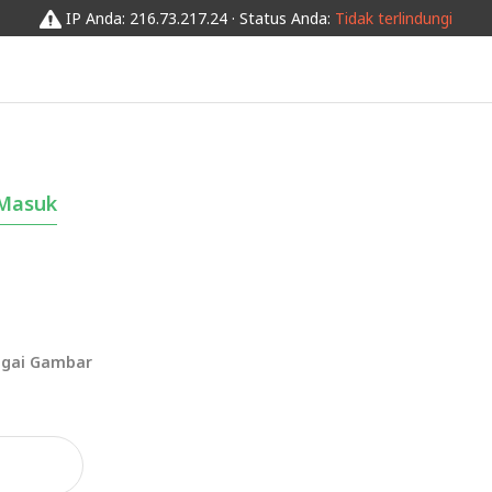
IP Anda: 216.73.217.24 · Status Anda:
Tidak terlindungi
Masuk
agai Gambar