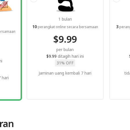
1 bulan
10
3
perangkat online secara bersamaan
perang
bersamaan
$9.99
per bulan
$9.99
ditagih hari ini
ni
31% OFF
Jaminan uang kembali 7 hari
ti
 hari
ran