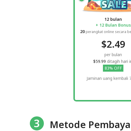
12 bulan
+ 12 Bulan Bonus
20
perangkat online secara 
$2.49
per bulan
$59.99
ditagih hari i
83% OFF
Jaminan uang kembali 7
3
Metode Pembaya