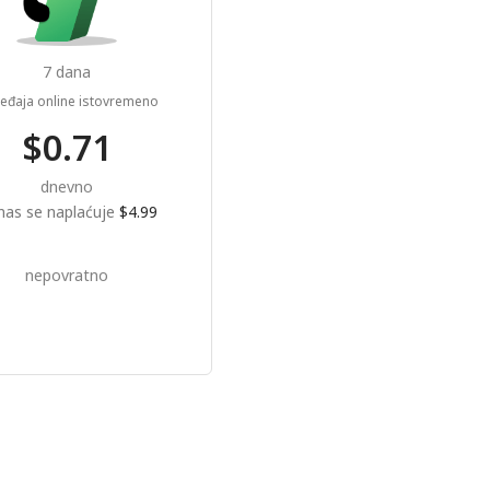
7 dana
eđaja online istovremeno
$0.71
dnevno
as se naplaćuje
$4.99
nepovratno