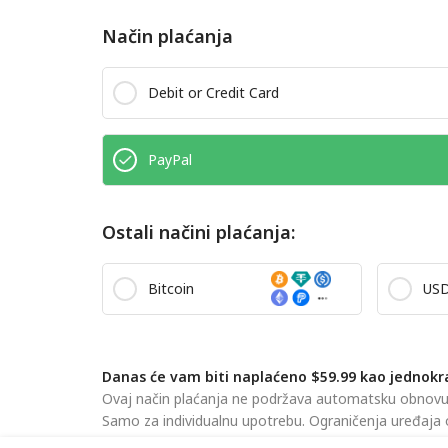
Način plaćanja
Debit or Credit Card
PayPal
Ostali načini plaćanja:
Bitcoin
US
Danas će vam biti naplaćeno $59.99 kao jednokr
Ovaj način plaćanja ne podržava automatsku obnovu. K
Samo za individualnu upotrebu. Ograničenja uređaja 
Slanjem ovog obrasca, pristajete na našu
Pravila pri