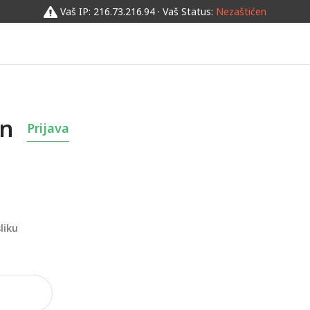
Vaš IP: 216.73.216.94 · Vaš Status:
Nezaštićen
un
Prijava
liku