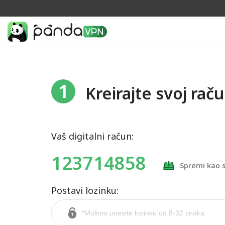
1
Kreirajte svoj rač
Vaš digitalni račun:
123714858
Spremi kao s
Postavi lozinku: