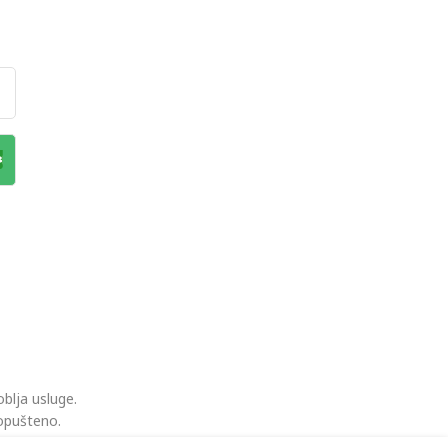
blja usluge.
dopušteno.