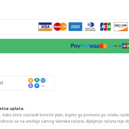
DT
atna uplata.
ako biste nastavili koristiti plan, kupite ga ponovno po isteku razdo
odnose se na uređaje samog vlasnika računa; dijeljenje računa nije 
vatnosti
i
Uvjete pružanja usluge
.