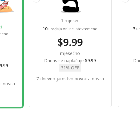
1 mjesec
i
10
3
uređaja online istovremeno
ur
emeno
$9.99
mjesečno
Danas se naplaćuje
$9.99
Dan
9.99
31% OFF
7-dnevno jamstvo povrata novca
a novca