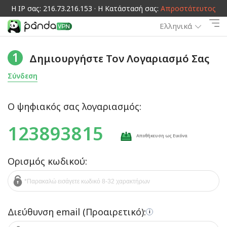
Η IP σας: 216.73.216.153 · Η Κατάστασή σας:
Απροστάτευτος
Ελληνικά
1
Δημιουργήστε Τον Λογαριασμό Σας
Σύνδεση
Ο ψηφιακός σας λογαριασμός:
123893815
Αποθήκευση ως Εικόνα
Ορισμός κωδικού:
Διεύθυνση email (Προαιρετικό):
i