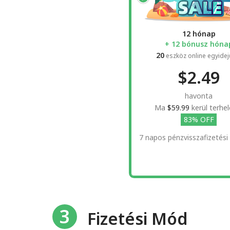
12 hónap
+ 12 bónusz hóna
20
eszköz online egyidej
$2.49
havonta
Ma
$59.99
kerül terhel
83% OFF
7 napos pénzvisszafizetési
3
Fizetési Mód