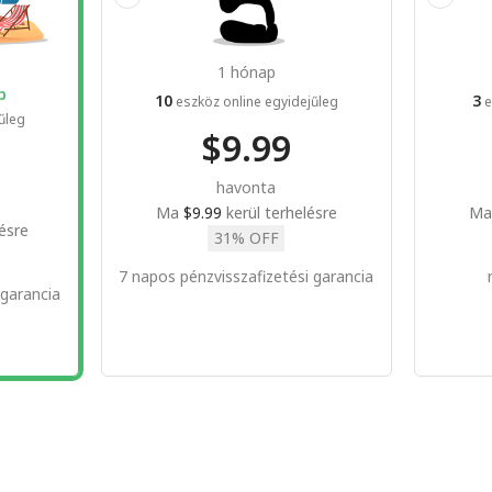
1 hónap
p
10
3
eszköz online egyidejűleg
e
űleg
$9.99
havonta
Ma
$9.99
kerül terhelésre
M
ésre
31% OFF
7 napos pénzvisszafizetési garancia
 garancia