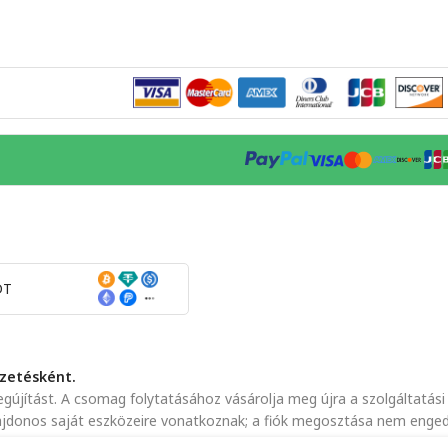
DT
izetésként.
újítást. A csomag folytatásához vásárolja meg újra a szolgáltatási 
lajdonos saját eszközeire vonatkoznak; a fiók megosztása nem enged
einket
és
Szolgáltatási Feltételeinket
.