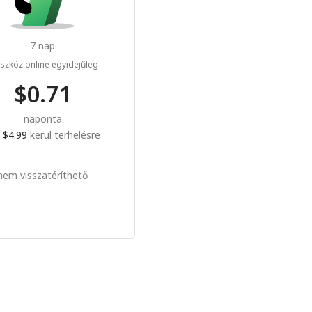
7 nap
szköz online egyidejűleg
$0.71
naponta
a
$4.99
kerül terhelésre
nem visszatéríthető