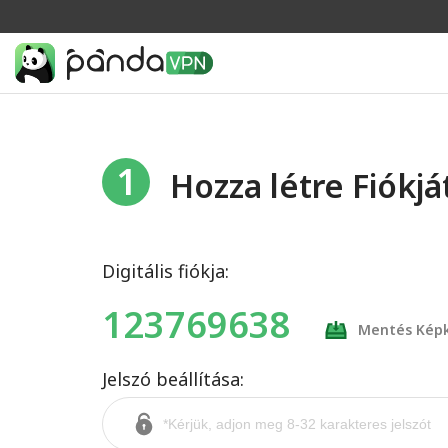
1
Hozza létre Fiókjá
Digitális fiókja:
123769638
Mentés Kép
Jelszó beállítása: