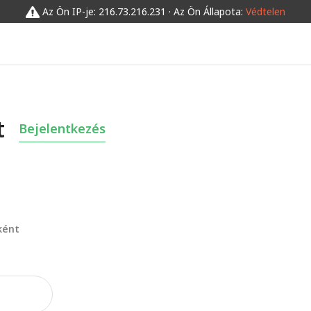
Az Ön IP-je: 216.73.216.231 · Az Ön Állapota:
Védtelen
t
Bejelentkezés
ként