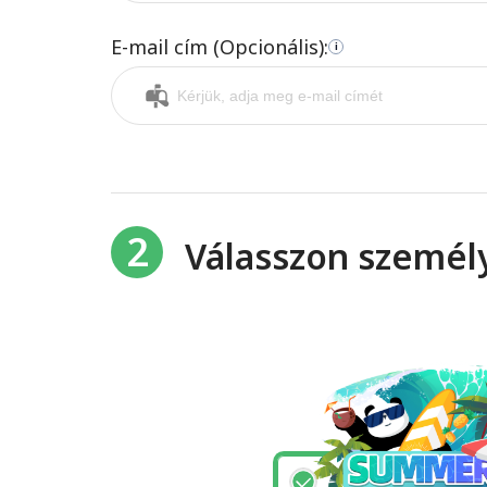
E-mail cím (Opcionális):
i
2
Válasszon személ