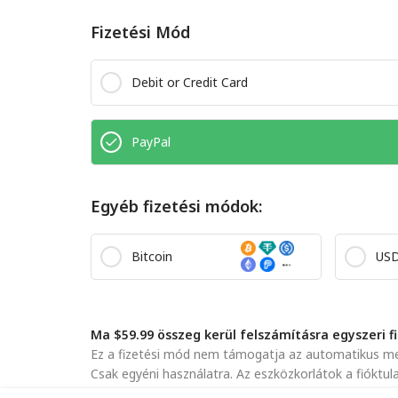
Fizetési Mód
Debit or Credit Card
PayPal
Egyéb fizetési módok:
Bitcoin
US
Ma $59.99 összeg kerül felszámításra egyszeri f
Ez a fizetési mód nem támogatja az automatikus meg
Csak egyéni használatra. Az eszközkorlátok a fióktu
Az űrlap elküldésével elfogadja
Adatvédelmi Irányelv