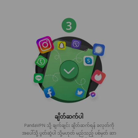
ချိတ်ဆက်ပါ
PandaVPN သို့ ချက်ချင်း ချိတ်ဆက်ရန် ခလုတ်ကို
အပေါ်သို့ ပွတ်ဆွဲပါ သို့မဟုတ် မည်သည့် ပစ်မှတ် ဆာ