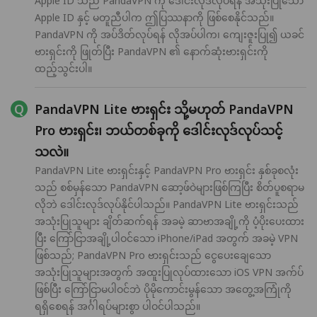
Apple ID သည် PandaVPN ကို ဒေါင်းလုဒ်လုပ်ရန် အသုံးပြုသော
Apple ID နှင့် မတူညီပါက ဤပြဿနာကို ဖြစ်စေနိုင်သည်။
PandaVPN ကို အပ်ဒိတ်လုပ်ရန် လိုအပ်ပါက၊ ကျေးဇူးပြု၍ ယခင်
ဗားရှင်းကို ဖြုတ်ပြီး PandaVPN ၏ နောက်ဆုံးဗားရှင်းကို
ထည့်သွင်းပါ။
PandaVPN Lite ဗားရှင်း သို့မဟုတ် PandaVPN
Pro ဗားရှင်း၊ ဘယ်တစ်ခုကို ဒေါင်းလုဒ်လုပ်သင့်
သလဲ။
PandaVPN Lite ဗားရှင်းနှင့် PandaVPN Pro ဗားရှင်း နှစ်ခုစလုံး
သည် စစ်မှန်သော PandaVPN ဆော့ဖ်ဝဲများဖြစ်ကြပြီး စိတ်ပူစရာမ
လိုဘဲ ဒေါင်းလုဒ်လုပ်နိုင်ပါသည်။ PandaVPN Lite ဗားရှင်းသည်
အသုံးပြုသူများ ချိတ်ဆက်ရန် အခမဲ့ ဆာဗာအချို့ကို ပံ့ပိုးပေးထား
ပြီး ကြော်ငြာအချို့ပါဝင်သော iPhone/iPad အတွက် အခမဲ့ VPN
ဖြစ်သည်; PandaVPN Pro ဗားရှင်းသည် ငွေပေးချေသော
အသုံးပြုသူများအတွက် အထူးပြုလုပ်ထားသော iOS VPN အက်ပ်
ဖြစ်ပြီး ကြော်ငြာမပါဝင်ဘဲ ပိုမိုကောင်းမွန်သော အတွေ့အကြုံကို
ရရှိစေရန် အင်္ဂါရပ်များစွာ ပါဝင်ပါသည်။