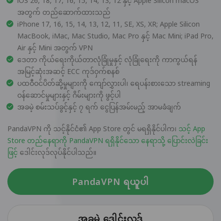
iOS 26, 18, 17, 16, 15, 14, 13, 12 နှင့် Apple Silicon macOS
အတွက် တည်ဆောက်ထားသည်
iPhone 17, 16, 15, 14, 13, 12, 11, SE, XS, XR; Apple Silicon
MacBook, iMac, Mac Studio, Mac Pro နှင့် Mac Mini; iPad Pro,
Air နှင့် Mini အတွက် VPN
ဒေတာ ကိုယ်ရေးကိုယ်တာလုံခြုံမှုနှင့် လုံခြုံရေးကို ကာကွယ်ရန်
အမြင့်ဆုံးအဆင့် ECC ကုဒ်ဝှက်စနစ်
ပထဝီဝင်ပိတ်ဆို့မှုများကို ကျော်လွှားပါ၊ ရေပန်းစားသော streaming
ဝန်ဆောင်မှုများနှင့် ဂိမ်းများကို ဖွင့်ပါ
အခမဲ့ စမ်းသပ်ခွင့်နှင့် ၇ ရက် ငွေပြန်အမ်းမည့် အာမခံချက်
PandaVPN ကို သင့်နိုင်ငံ၏ App Store တွင် မရရှိနိုင်ပါက၊
သင့် App
Store တည်နေရာကို PandaVPN ရရှိနိုင်သော နေရာသို့ ပြောင်းလဲခြင်း
ဖြင့်
ဒေါင်းလုဒ်လုပ်နိုင်ပါသည်။
PandaVPN ရယူပါ
အခမဲ့ ဒေါင်းလုဒ်