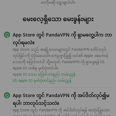
ဗာကိုမဆို ရွေးချယ်ပါ။
မေးလေ့ရှိသော မေးခွန်းများ
App Store တွင် PandaVPN ကို ရှာမတွေ့ပါက ဘာ
လုပ်ရမလဲ။
App Store သည် အချို့ဒေသများတွင် PandaVPN ဒေါင်းလုဒ်
လုပ်ခြင်းကို ပံ့ပိုးမပေးပါ။ ကျေးဇူးပြု၍ သင်၏ Apple အကောင့်
ဒေသကို ပြောင်းလဲပါ သို့မဟုတ် PandaVPN ကို ရှာဖွေရန် US
Apple ID တစ်ခု မှတ်ပုံတင်ပါ။
Apple ID ဒေသ ပြောင်းလဲနည်း လမ်းညွှန်
US Apple ID မှတ်ပုံတင်နည်း လမ်းညွှန်
App Store တွင် PandaVPN ကို အပ်ဒိတ်လုပ်၍မ
ရပါ၊ ဘာလုပ်သင့်သလဲ။
App Store တွင်၊ PandaVPN ကို အပ်ဒိတ်လုပ်ရန် အသုံးပြုသော