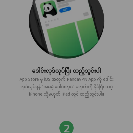
ဒေါင်းလုဒ်လုပ်ပြီး ထည့်သွင်းပါ
App Store မှ iOS အတွက် PandaVPN App ကို ဒေါင်း
လုဒ်လုပ်ရန် "အခမဲ့ ဒေါင်းလုဒ်" ခလုတ်ကို နှိပ်ပြီး သင့်
iPhone သို့မဟုတ် iPad တွင် ထည့်သွင်းပါ။