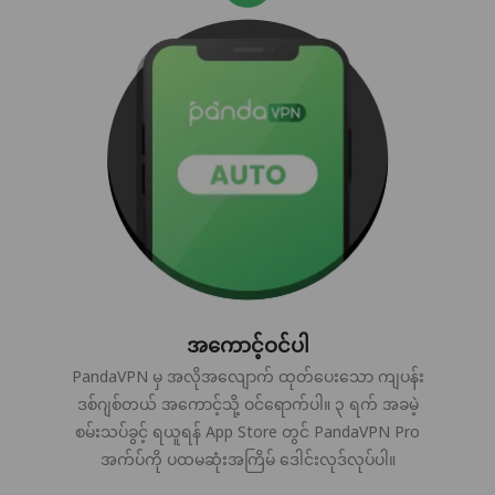
အကောင့်ဝင်ပါ
PandaVPN မှ အလိုအလျောက် ထုတ်ပေးသော ကျပန်း
ဒစ်ဂျစ်တယ် အကောင့်သို့ ဝင်ရောက်ပါ။ ၃ ရက် အခမဲ့
စမ်းသပ်ခွင့် ရယူရန် App Store တွင် PandaVPN Pro
အက်ပ်ကို ပထမဆုံးအကြိမ် ဒေါင်းလုဒ်လုပ်ပါ။