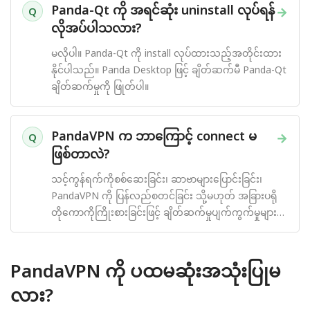
Panda-Qt ကို အရင်ဆုံး uninstall လုပ်ရန်
→
Q
လိုအပ်ပါသလား?
မလိုပါ။ Panda-Qt ကို install လုပ်ထားသည့်အတိုင်းထား
နိုင်ပါသည်။ Panda Desktop ဖြင့် ချိတ်ဆက်မီ Panda-Qt
ချိတ်ဆက်မှုကို ဖြုတ်ပါ။
PandaVPN က ဘာကြောင့် connect မ
→
Q
ဖြစ်တာလဲ?
သင့်ကွန်ရက်ကိုစစ်ဆေးခြင်း၊ ဆာဗာများပြောင်းခြင်း၊
PandaVPN ကို ပြန်လည်စတင်ခြင်း သို့မဟုတ် အခြားပရို
တိုကောကိုကြိုးစားခြင်းဖြင့် ချိတ်ဆက်မှုပျက်ကွက်မှုများကို
ဖြေရှင်းပါ။
PandaVPN ကို ပထမဆုံးအသုံးပြုမ
လား?