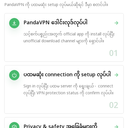
PandaVPN ကို ပထမဆုံး setup လုပ်မယ်ဆိုရင် ဒီမှာ စတင်ပါ။
PandaVPN ဒေါင်းလုဒ်လုပ်ပါ
→
သင့်စက်ပစ္စည်းအတွက် official app ကို install လုပ်ပြီး
unofficial download channel များကို ရှောင်ပါ။
01
ပထမဆုံး connection ကို setup လုပ်ပါ
→
Sign in လုပ်ပြီး ပထမ server ကို ရွေးချယ်、connect
လုပ်ပြီး VPN protection status ကို confirm လုပ်ပါ။
02
Privacy & safety အခြေခံများကို
→