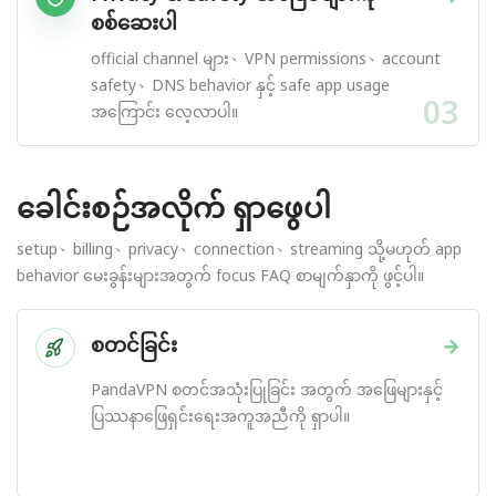
စစ်ဆေးပါ
official channel များ、VPN permissions、account
safety、DNS behavior နှင့် safe app usage
03
အကြောင်း လေ့လာပါ။
ခေါင်းစဉ်အလိုက် ရှာဖွေပါ
setup、billing、privacy、connection、streaming သို့မဟုတ် app
behavior မေးခွန်းများအတွက် focus FAQ စာမျက်နှာကို ဖွင့်ပါ။
စတင်ခြင်း
→
PandaVPN စတင်အသုံးပြုခြင်း အတွက် အဖြေများနှင့်
ပြဿနာဖြေရှင်းရေးအကူအညီကို ရှာပါ။