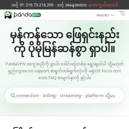
သင့် IP: 216.73.216.206 · သင့် အနေအထား:
မကာကွယ်ထားပါ
ဗမာစာ
မှန်ကန်သော ဖြေရှင်းနည်း
ကို ပိုမိုမြန်ဆန်စွာ ရှာပါ။
PandaVPN အကူအညီကို ရှာပါ၊ ခေါင်းစဉ်တစ်ခု ရွေးချယ်ပါ သို့မဟုတ်
ရှည်လျားသော support စာရွက်တစ်ရွက်လုံးကို မရှာဘဲ focus ထား
သော FAQ စာမျက်နှာကို ဖွင့်ပါ။