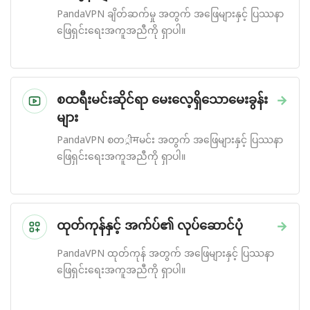
PandaVPN ချိတ်ဆက်မှု အတွက် အဖြေများနှင့် ပြဿနာ
ဖြေရှင်းရေးအကူအညီကို ရှာပါ။
စထရီးမင်းဆိုင်ရာ မေးလေ့ရှိသောမေးခွန်း
→
များ
PandaVPN စတ्रीमမင်း အတွက် အဖြေများနှင့် ပြဿနာ
ဖြေရှင်းရေးအကူအညီကို ရှာပါ။
ထုတ်ကုန်နှင့် အက်ပ်၏ လုပ်ဆောင်ပုံ
→
PandaVPN ထုတ်ကုန် အတွက် အဖြေများနှင့် ပြဿနာ
ဖြေရှင်းရေးအကူအညီကို ရှာပါ။