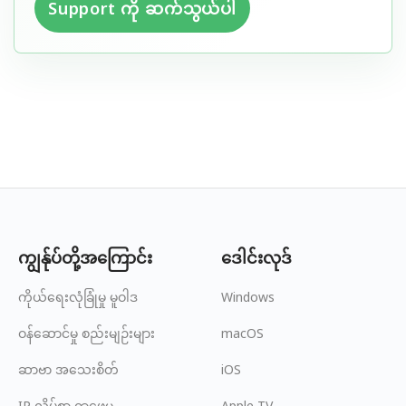
Support ကို ဆက်သွယ်ပါ
ကျွန်ုပ်တို့အကြောင်း
ဒေါင်းလုဒ်
ကိုယ်ရေးလုံခြုံမှု မူဝါဒ
Windows
ဝန်ဆောင်မှု စည်းမျဉ်းများ
macOS
ဆာဗာ အသေးစိတ်
iOS
IP လိပ်စာ ရှာဖွေမှု
Apple TV