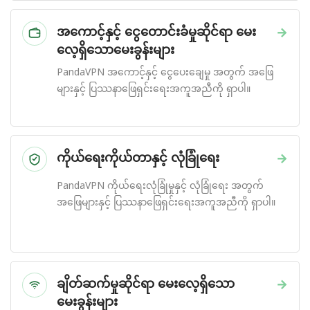
အကောင့်နှင့် ငွေတောင်းခံမှုဆိုင်ရာ မေး
→
လေ့ရှိသောမေးခွန်းများ
PandaVPN အကောင့်နှင့် ငွေပေးချေမှု အတွက် အဖြေ
များနှင့် ပြဿနာဖြေရှင်းရေးအကူအညီကို ရှာပါ။
ကိုယ်ရေးကိုယ်တာနှင့် လုံခြုံရေး
→
PandaVPN ကိုယ်ရေးလုံခြုံမှုနှင့် လုံခြုံရေး အတွက်
အဖြေများနှင့် ပြဿနာဖြေရှင်းရေးအကူအညီကို ရှာပါ။
ချိတ်ဆက်မှုဆိုင်ရာ မေးလေ့ရှိသော
→
မေးခွန်းများ