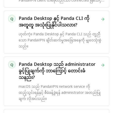
PandaVPN client တစ်ခုတည်းသာ connected ဖြစ်သင့်
ပါသည်။
Panda Desktop နှင့် Panda CLI ကို
→
Q
အတူတူ အသုံးပြုနိုင်ပါသလား?
ဟုတ်ကဲ့။ Panda Desktop နှင့် Panda CLI သည် တူညီ
သော PandaVPN ချိတ်ဆက်မှုအခြေအနေကို မျှဝေသုံးစွဲ
သည်။
Panda Desktop သည် administrator
→
Q
ခွင့်ပြုချက်ကို ဘာကြောင့် တောင်းခံ
သနည်း?
macOS သည် PandaVPN network service ကို
ထည့်သွင်းရန်နှင့် စီမံခန့်ခွဲရန် administrator အတည်ပြု
ချက် လိုအပ်သည်။