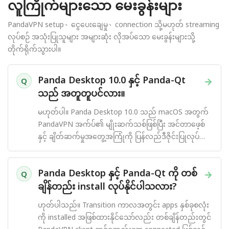
လူကြိုက်များသော မေးခွန်းများ
PandaVPN setup、ငွေပေးချေမှု、connection သို့မဟုတ် streaming
လုပ်စဉ် အသုံးပြုသူများ အများဆုံး လိုအပ်သော မေးခွန်းများသို့
တိုက်ရိုက်သွားပါ။
Panda Desktop 10.0 နှင့် Panda-Qt
→
Q
သည် အတူတူပင်လား။
မဟုတ်ပါ။ Panda Desktop 10.0 သည် macOS အတွက်
PandaVPN အက်ပ်၏ မျိုးဆက်သစ်ဖြစ်ပြီး အင်တာဖေ့စ်
နှင့် ချိတ်ဆက်မှုအတွေ့အကြုံကို ပြန်လည်ဒီဇိုင်းပြုလုပ်
ထားသည်။
Panda Desktop နှင့် Panda-Qt ကို တစ်
→
Q
ချိန်တည်း install လုပ်နိုင်ပါသလား?
ဟုတ်ပါသည်။ Transition ကာလအတွင်း apps နှစ်ခုစလုံး
ကို installed အဖြစ်ထားနိုင်သော်လည်း တစ်ချိန်တည်းတွင်