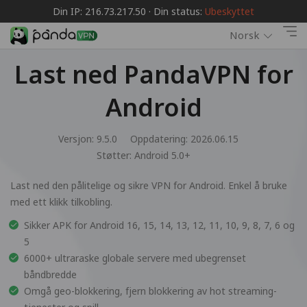
Din IP: 216.73.217.50 · Din status:
Ubeskyttet
Norsk
Last ned PandaVPN for
Android
Versjon: 9.5.0
Oppdatering: 2026.06.15
Støtter:
Android 5.0+
Last ned den pålitelige og sikre VPN for Android. Enkel å bruke
med ett klikk tilkobling.
Sikker APK for Android 16, 15, 14, 13, 12, 11, 10, 9, 8, 7, 6 og
5
6000+ ultraraske globale servere med ubegrenset
båndbredde
Omgå geo-blokkering, fjern blokkering av hot streaming-