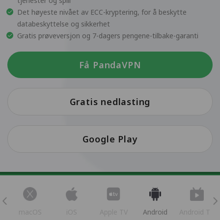
tjenester og spill
Det høyeste nivået av ECC-kryptering, for å beskytte
databeskyttelse og sikkerhet
Gratis prøveversjon og 7-dagers pengene-tilbake-garanti
Få PandaVPN
Gratis nedlasting
Google Play
s
macOS
iOS
Apple TV
Android
Android TV