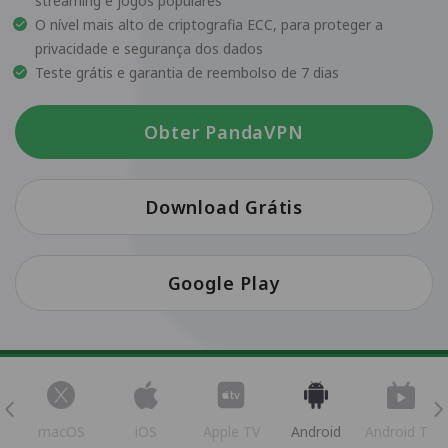
streaming e jogos populares
O nível mais alto de criptografia ECC, para proteger a
privacidade e segurança dos dados
Teste grátis e garantia de reembolso de 7 dias
Obter PandaVPN
Download Grátis
Google Play
s
macOS
iOS
Apple TV
Android
Android TV