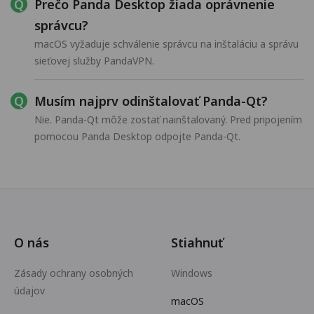
Prečo Panda Desktop žiada oprávnenie
správcu?
macOS vyžaduje schválenie správcu na inštaláciu a správu
sieťovej služby PandaVPN.
Musím najprv odinštalovať Panda-Qt?
Nie. Panda-Qt môže zostať nainštalovaný. Pred pripojením
pomocou Panda Desktop odpojte Panda-Qt.
O nás
Stiahnuť
Zásady ochrany osobných
Windows
údajov
macOS