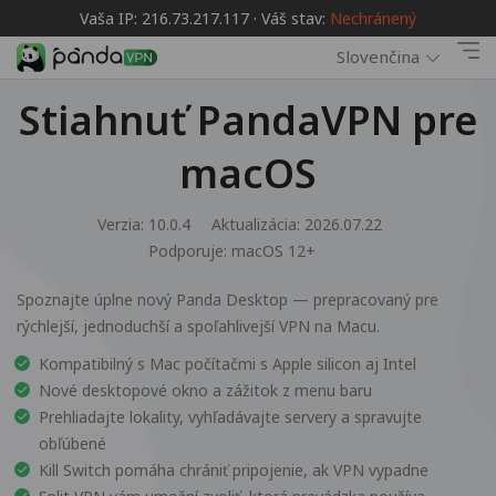
Vaša IP: 216.73.217.117 · Váš stav:
Nechránený
Slovenčina
Stiahnuť PandaVPN pre
macOS
Verzia: 10.0.4
Aktualizácia: 2026.07.22
Podporuje:
macOS 12+
Spoznajte úplne nový Panda Desktop — prepracovaný pre
rýchlejší, jednoduchší a spoľahlivejší VPN na Macu.
Kompatibilný s Mac počítačmi s Apple silicon aj Intel
Nové desktopové okno a zážitok z menu baru
Prehliadajte lokality, vyhľadávajte servery a spravujte
obľúbené
Kill Switch pomáha chrániť pripojenie, ak VPN vypadne