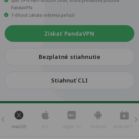
Split VPN vám umožní zvoliť, ktorá prevádzka používa
PandaVPN
7-dňová záruka vrátenia peňazí
Získať PandaVPN
Bezplatné stiahnutie
Stiahnuť CLI
s
macOS
iOS
Apple TV
Android
Android TV