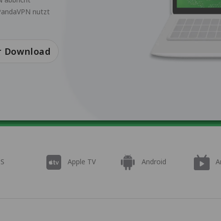
 PandaVPN nutzt
r Download
OS
Apple TV
Android
A