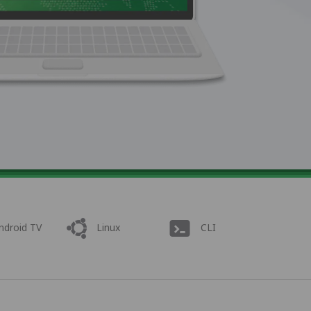
ndroid TV
Linux
CLI