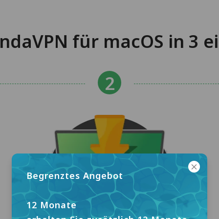
ndaVPN für macOS in 3 ei
Begrenztes Angebot
12 Monate