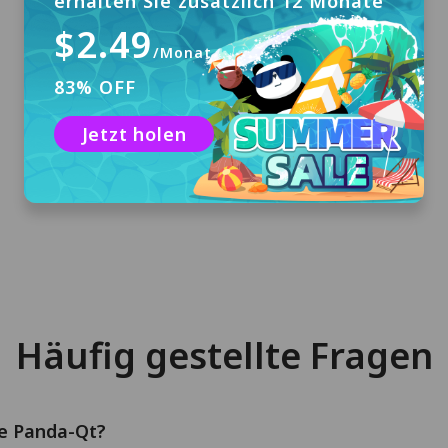
erhalten Sie zusätzlich 12 Monate
$2.49
/Monat
83% OFF
Herunterladen & Installieren
Klicken Sie auf "Kostenloser Download", um
Jetzt holen
PandaVPN für macOS herunterzuladen und
auf Ihrem Computer zu installieren.
Häufig gestellte Fragen
ie Panda-Qt?