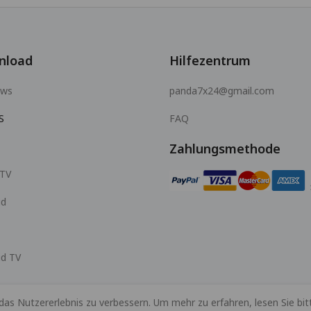
nload
Hilfezentrum
ows
panda7x24@gmail.com
S
FAQ
Zahlungsmethode
 TV
id
id TV
s Nutzererlebnis zu verbessern. Um mehr zu erfahren, lesen Sie bit