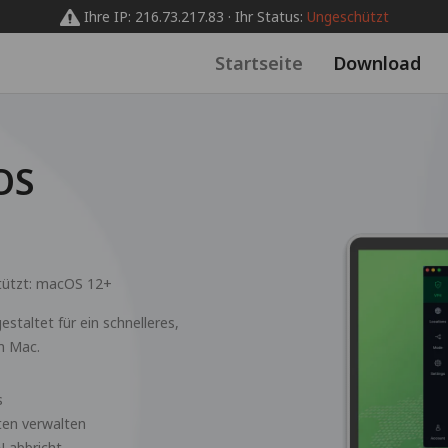
Ihre IP: 216.73.217.83 · Ihr Status:
Ungeschützt
Startseite
Download
OS
tützt:
macOS 12+
staltet für ein schnelleres,
m Mac.
s
ten verwalten
N abbricht