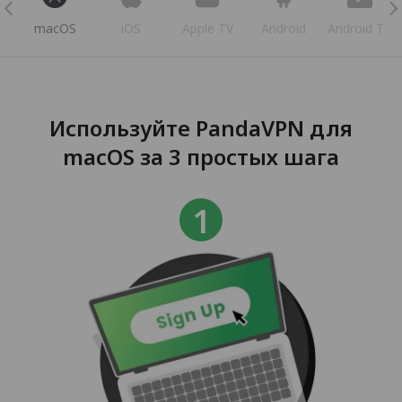
s
macOS
iOS
Apple TV
Android
Android TV
Используйте PandaVPN для
macOS за 3 простых шага