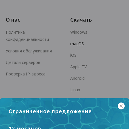
О нас
Скачать
Политика
Windows
конфиденциальности
macOS
Условия обслуживания
iOS
Детали серверов
Apple TV
Проверка IP-адреса
Android
Linux
Android TV
Ограниченное предложение
Центр помощи
Сотрудничество
panda7x24@gmail.com
Стать партнером
12 месяцев