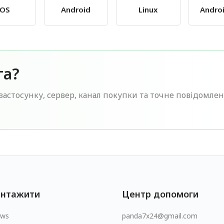
iOS
Android
Linux
Andro
га?
застосунку, сервер, канал покупки та точне повідомле
антажити
Центр допомоги
ows
panda7x24@gmail.com