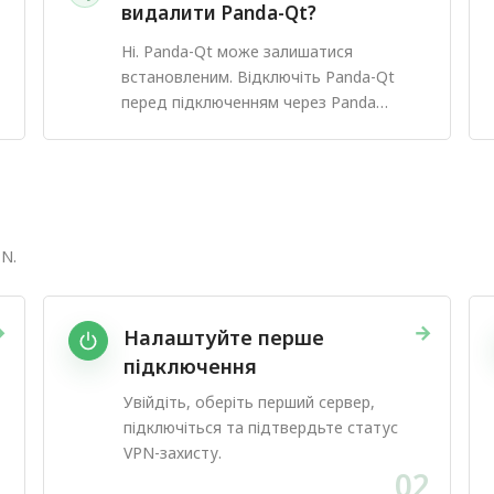
видалити Panda-Qt?
Ні. Panda-Qt може залишатися
встановленим. Відключіть Panda-Qt
перед підключенням через Panda
Desktop.
N.
→
→
Налаштуйте перше
підключення
Увійдіть, оберіть перший сервер,
підключіться та підтвердьте статус
VPN-захисту.
1
02