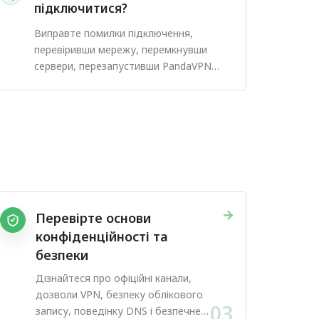
підключитися?
Виправте помилки підключення,
перевіривши мережу, перемкнувши
сервери, перезапустивши PandaVPN
або спробувавши інший протокол.
→
Перевірте основи
конфіденційності та
безпеки
Дізнайтеся про офіційні канали,
дозволи VPN, безпеку облікового
03
запису, поведінку DNS і безпечне