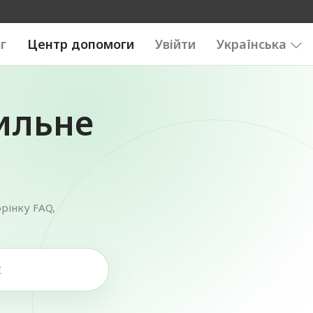
г
Центр допомоги
Увійти
Українська
ильне
рінку FAQ,