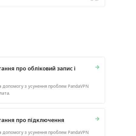
використання застосунку.
→
ання про обліковий запис і
та допомогу з усунення проблем PandaVPN
лата.
→
тання про підключення
та допомогу з усунення проблем PandaVPN