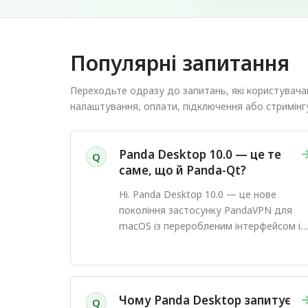
Популярні запитання
Переходьте одразу до запитань, які користувачам
налаштування, оплати, підключення або стримінг
Panda Desktop 10.0 — це те
Q
саме, що й Panda-Qt?
Ні. Panda Desktop 10.0 — це нове
покоління застосунку PandaVPN для
macOS із переробленим інтерфейсом і
оновленим процесом підключення.
Чому Panda Desktop запитує
Q