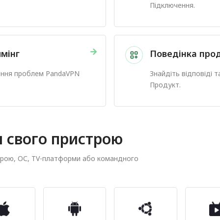
Підключення.
→
мінг
Поведінка про
нення проблем PandaVPN
Знайдіть відповіді 
Продукт.
я свого пристрою
трою, ОС, TV-платформи або командного