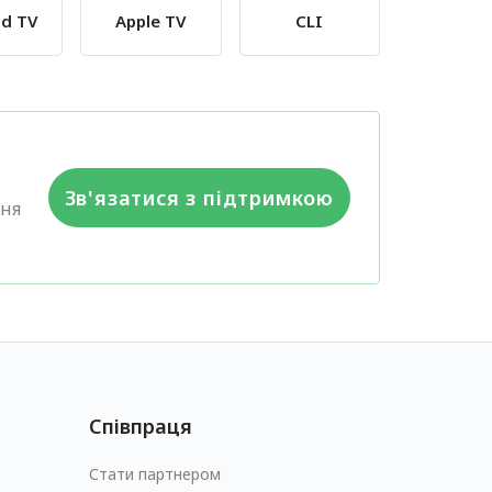
id TV
Apple TV
CLI
Зв'язатися з підтримкою
ння
Співпраця
Стати партнером