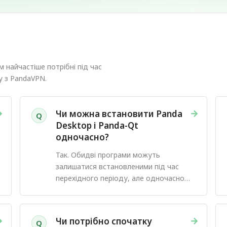
 найчастіше потрібні під час
у з PandaVPN.
→
→
Чи можна встановити Panda
Q
Desktop і Panda-Qt
одночасно?
Так. Обидві програми можуть
залишатися встановленими під час
перехідного періоду, але одночасно
має бути підключений лише один
клієнт PandaVPN.
→
→
Чи потрібно спочатку
Q