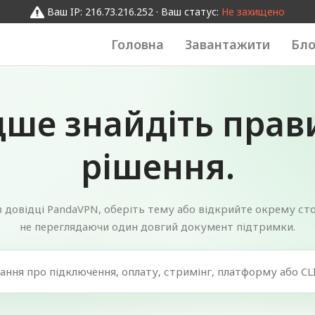
Ваш IP: 216.73.216.252 · Ваш статус:
Не захищено
Головна
Завантажити
Бло
ше знайдіть прав
рішення.
 довідці PandaVPN, оберіть тему або відкрийте окрему сто
не переглядаючи один довгий документ підтримки.