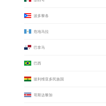
波多黎各
危地马拉
巴拿马
巴西
玻利维亚多民族国
哥斯达黎加