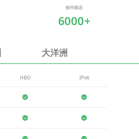
個伺服器
6000+
洲
大洋洲
HBO
IPv6