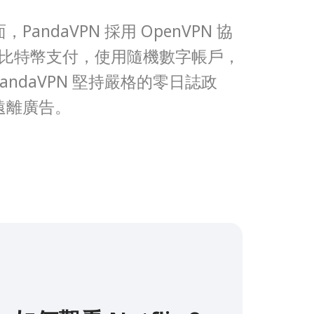
ndaVPN 採用 OpenVPN 協
它支持比特幣支付，使用隨機數字帳戶，
ndaVPN 堅持嚴格的零日誌政
遠離廣告。