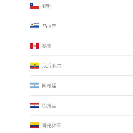
智利
乌拉圭
秘鲁
厄瓜多尔
阿根廷
巴拉圭
哥伦比亚