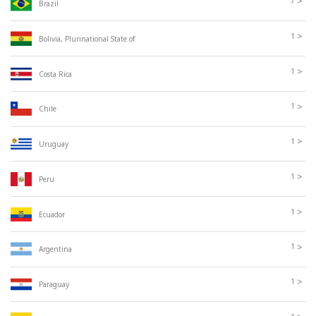
>
7
Brazil
>
1
Bolivia, Plurinational State of
>
1
Costa Rica
>
1
Chile
>
1
Uruguay
>
1
Peru
>
1
Ecuador
>
1
Argentina
>
1
Paraguay