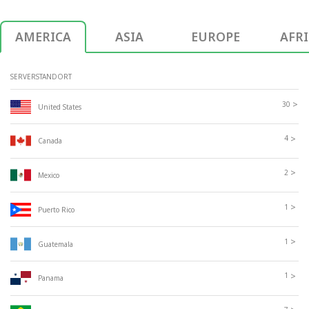
AMERICA
ASIA
EUROPE
AFR
SERVERSTANDORT
>
30
United States
>
4
Canada
>
2
Mexico
>
1
Puerto Rico
>
1
Guatemala
>
1
Panama