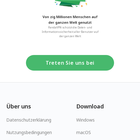
Von zig Millionen Menschen auf
der ganzen Welt genutzt
PandaVPN schützt die Daten- und
Informationssicherheit aller Benutzer auf
der ganzen Welt
Treten Sie uns bei
Über uns
Download
Datenschutzerklärung
Windows
Nutzungsbedingungen
macOS