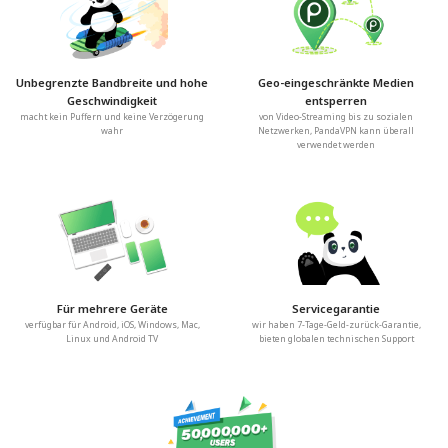
Unbegrenzte Bandbreite und hohe
Geo-eingeschränkte Medien
Geschwindigkeit
entsperren
macht kein Puffern und keine Verzögerung
von Video-Streaming bis zu sozialen
wahr
Netzwerken, PandaVPN kann überall
verwendet werden
Für mehrere Geräte
Servicegarantie
verfügbar für Android, iOS, Windows, Mac,
wir haben 7-Tage-Geld-zurück-Garantie,
Linux und Android TV
bieten globalen technischen Support