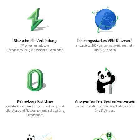
Blitzschnelle Verbindung
Leistungsstarkes VPN-Netzwerk
Wischen, um globale
unterstützt 100+ Länder weltweit, mit mehr
Hochgeschwindigkeitsserver zu verbinden
als 6000 Servern
Keine-Logs-Richtlinie
Anonym surfen, Spuren verbergen
gewährleistet Ihre vollständige Anonymität
verschlüsselt Ihre Internetaktivität, ändert
aller Apps und Plattformen und schützt Ihre
Ihre IP-Adresse
Privatsphäre