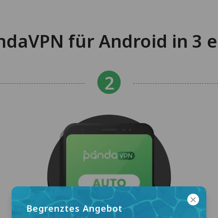
daVPN für Android in 3 e
Begrenztes Angebot