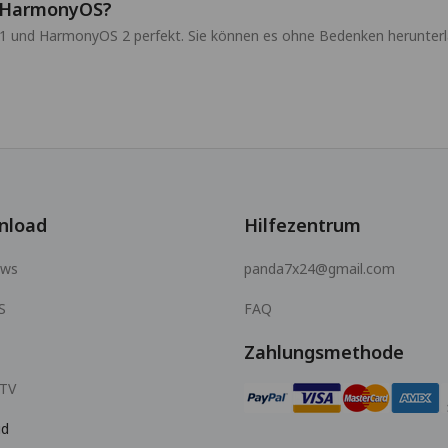
d HarmonyOS?
 und HarmonyOS 2 perfekt. Sie können es ohne Bedenken herunterlad
nload
Hilfezentrum
ows
panda7x24@gmail.com
S
FAQ
Zahlungsmethode
 TV
id