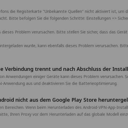
efons die Registerkarte "Unbekannte Quellen" nicht aktiviert ist, u
cht. Bitte befolgen Sie die folgenden Schritte: Einstellungen => Sic
s dieses Problem verursachen. Bitte stellen Sie sicher, dass das Ge
tergeladen wurde, kann ebenfalls dieses Problem verursachen. Bitte de
e Verbindung trennt und nach Abschluss der Install
von Anwendungen einiger Geräte kann dieses Problem verursachen. Su
N-Anwendung aus und deaktivieren Sie die Batterieoptimierung.
ndroid nicht aus dem Google Play Store herunterg
n Bereichen. Wenn beim Herunterladen des Android-VPN-App-Install
tte, Ihren Proxy vor dem Herunterladen auf das globale Modell einzu