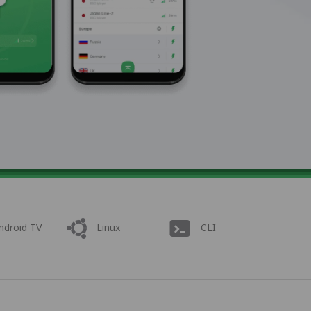
ndroid TV
Linux
CLI