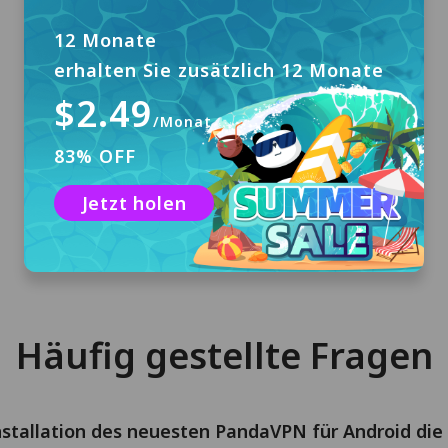
12 Monate
erhalten Sie zusätzlich 12 Monate
Anmelden
$2.49
Keine Registrierung erforderlich. Sie erhalten
/Monat
ein 3-tägiges kostenloses Testkonto mit
83% OFF
automatischer Anmeldung, wenn Sie
PandaVPN zum ersten Mal installieren.
Jetzt holen
Häufig gestellte Fragen
Installation des neuesten PandaVPN für Android die 