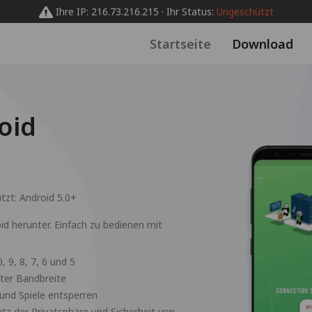
Ihre IP: 216.73.216.215 · Ihr Status:
Ungeschützt
Startseite
Download
oid
ützt:
Android 5.0+
id herunter. Einfach zu bedienen mit
, 9, 8, 7, 6 und 5
zter Bandbreite
und Spiele entsperren
z der Privatsphäre und Sicherheit von