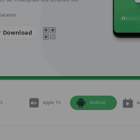
Garantie
r Download
OS
Apple TV
Android
A