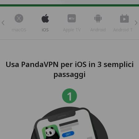
s
macOS
iOS
Apple TV
Android
Android TV
Usa PandaVPN per iOS in 3 semplici
passaggi