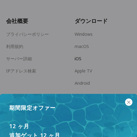
会社概要
ダウンロード
プライバシーポリシー
Windows
利用規約
macOS
サーバー詳細
iOS
IPアドレス検索
Apple TV
Android
Linux
期間限定オファー
Android TV
ヘルプセンター
協力
12 ヶ月
panda7x24@gmail.com
アフィリエイトになる
追加ゲット 12 ヶ月