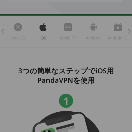
s
macOS
iOS
Apple TV
Android
Android TV
3つの簡単なステップでiOS用
PandaVPNを使用