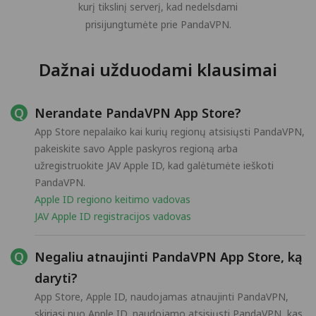
kurį tikslinį serverį, kad nedelsdami
prisijungtumėte prie PandaVPN.
Dažnai užduodami klausimai
Nerandate PandaVPN App Store?
App Store nepalaiko kai kurių regionų atsisiųsti PandaVPN,
pakeiskite savo Apple paskyros regioną arba
užregistruokite JAV Apple ID, kad galėtumėte ieškoti
PandaVPN.
Apple ID regiono keitimo vadovas
JAV Apple ID registracijos vadovas
Negaliu atnaujinti PandaVPN App Store, ką
daryti?
App Store, Apple ID, naudojamas atnaujinti PandaVPN,
skiriasi nuo Apple ID, naudojamo atsisiųsti PandaVPN, kas