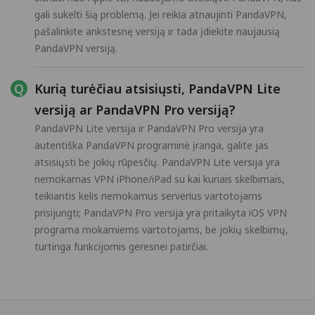
gali sukelti šią problemą. Jei reikia atnaujinti PandaVPN,
pašalinkite ankstesnę versiją ir tada įdiekite naujausią
PandaVPN versiją.
Kurią turėčiau atsisiųsti, PandaVPN Lite
versiją ar PandaVPN Pro versiją?
PandaVPN Lite versija ir PandaVPN Pro versija yra
autentiška PandaVPN programinė įranga, galite jas
atsisiųsti be jokių rūpesčių. PandaVPN Lite versija yra
nemokamas VPN iPhone/iPad su kai kuriais skelbimais,
teikiantis kelis nemokamus serverius vartotojams
prisijungti; PandaVPN Pro versija yra pritaikyta iOS VPN
programa mokamiems vartotojams, be jokių skelbimų,
turtinga funkcijomis geresnei patirčiai.