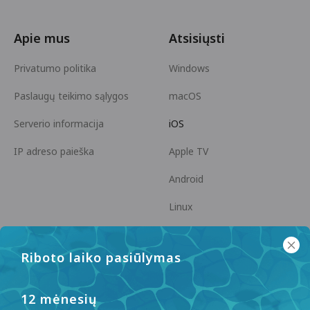
Apie mus
Atsisiųsti
Privatumo politika
Windows
Paslaugų teikimo sąlygos
macOS
Serverio informacija
iOS
IP adreso paieška
Apple TV
Android
Linux
Android TV
Riboto laiko pasiūlymas
Pagalbos centras
Bendradarbiavimas
panda7x24@gmail.com
Tapkite partneriu
12 mėnesių