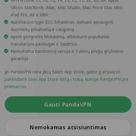
VPN iPhone 17, 16, 15, 14, 13, 12, 11, SE, XS, XR; Apple
Silicon MacBook, iMac, Mac Studio, Mac Pro ir Mac Mini;
iPad Pro, Air ir Mini
Aukščiausio lygio ECC šifravimas, siekiant apsaugoti
duomenų privatumą ir saugumą
Apeiti geografinį blokavimą, atblokuoti populiarias
transliacijos paslaugas ir žaidimus
Nemokama bandomoji versija ir 7 dienų pinigų grąžinimo
garantija
Jei PandaVPN nėra jūsų šalies App Store, galite jį atsisiųsti
pakeisdami savo App Store vietą į tokią, kurioje PandaVPN yra
prieinamas
.
Gauti PandaVPN
Nemokamas atsisiuntimas