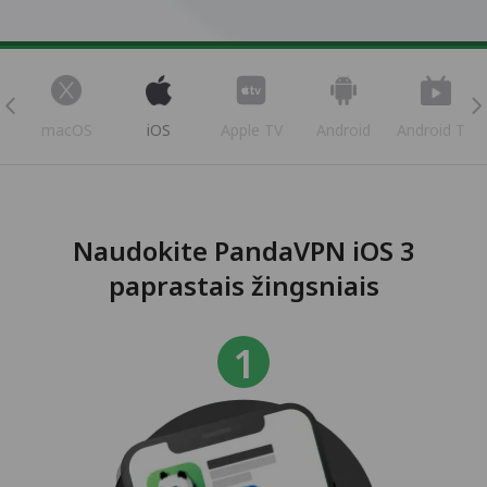
s
macOS
iOS
Apple TV
Android
Android TV
Naudokite PandaVPN iOS 3
paprastais žingsniais