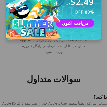
$2.49
/ماه
83% OFF
ورود
دریافت اکنون
وارد حساب دیجیتال تصادفی شوید که به طور
خودکار توسط PandaVPN ایجاد می‌شود. برنامه
PandaVPN Pro را برای اولین بار در App Store
دانلود کنید تا از نسخه آزمایشی رایگان 3 روزه
بهره‌مند شوید.
سوالات متداول