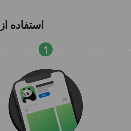
استفاده از PandaVPN برای iOS در 3 مرحله آس