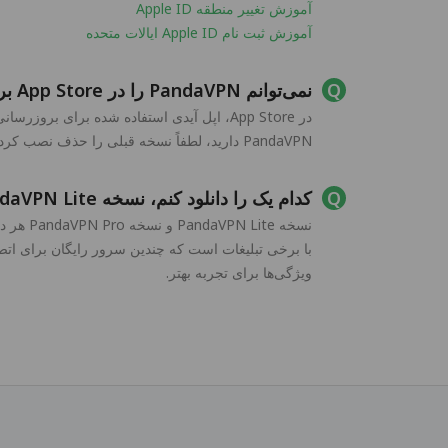
آموزش تغییر منطقه Apple ID
آموزش ثبت نام Apple ID ایالات متحده
نمی‌توانم PandaVPN را در App Store بروزرسانی کنم، چه باید بکنم؟
PandaVPN دارید، لطفاً نسخه قبلی را حذف نصب کرده و سپس آخرین نسخه PandaVPN را نصب کنید.
کدام یک را دانلود کنم، نسخه PandaVPN Lite یا نسخه PandaVPN Pro؟
ویژگی‌ها برای تجربه بهتر.