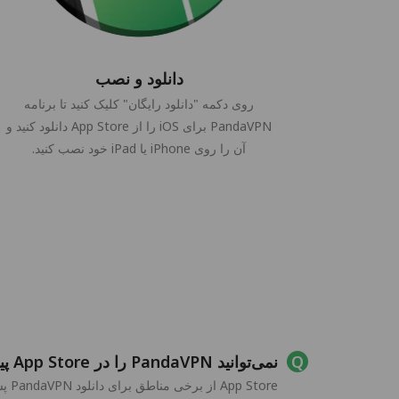
دانلود و نصب
روی دکمه "دانلود رایگان" کلیک کنید تا برنامه
PandaVPN برای iOS را از App Store دانلود کنید و
آن را روی iPhone یا iPad خود نصب کنید.
نمی‌توانید PandaVPN را در App Store پیدا کنید؟
App Store از برخی مناطق برای دانلود PandaVPN پشتیبانی نمی‌کند، لطفاً منطقه حساب Apple خود را تغییر دهید یا یک Apple ID ایالات متحده ثبت کنید تا PandaVPN را جستجو کنید.