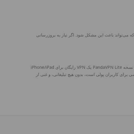
برای بروزرسانی PandaVPN با اپل آیدی استفاده شده برای دانلود PandaVPN متفاوت است که می‌تواند باعث این مشکل شود. اگر نیاز به بروزرسانی
نسخه PandaVPN Lite و نسخه PandaVPN Pro هر دو نرم‌افزار اصلی PandaVPN هستند، می‌توانید بدون نگرانی آنها را دانلود کنید. نسخه PandaVPN Lite یک VPN رایگان برای iPhone/iPad
 که چندین سرور رایگان برای اتصال کاربران فراهم می‌کند؛ نسخه PandaVPN Pro یک برنامه iOS VPN سفارشی برای کاربران پولی است، بدون هیچ تبلیغاتی، و غنی از