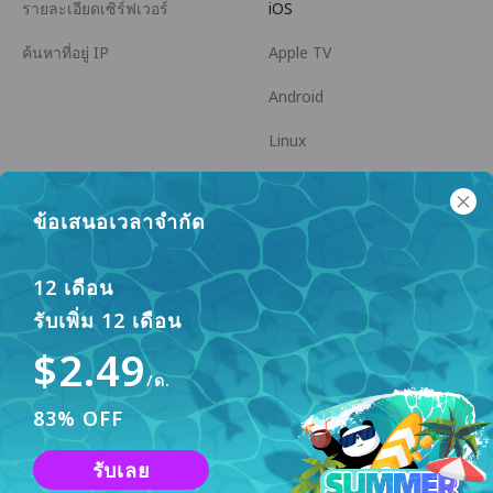
รายละเอียดเซิร์ฟเวอร์
iOS
ค้นหาที่อยู่ IP
Apple TV
Android
Linux
Android TV
ข้อเสนอเวลาจำกัด
ศูนย์ช่วยเหลือ
ความร่วมมือ
panda7x24@gmail.com
เป็นพันธมิตร
12 เดือน
รับเพิ่ม 12 เดือน
FAQ
$2.49
วิธีการชำระเงิน
/ด.
83% OFF
เว็บไซต์นี้ใช้คุกกี้เพื่อปรับปรุงประสบการณ์ผู้ใช้ หากต้องการ
รับเลย
เรียนรู้เพิ่มเติม โปรดตรวจสอบ
นโยบายความเป็นส่วนตัว
ของ
ยอมรับ