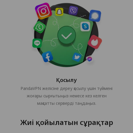
Қосылу
PandaVPN желісіне дереу қосылу үшін түймені
жоғары сырғытыңыз немесе кез келген
мақсатты серверді таңдаңыз.
Жиі қойылатын сұрақтар