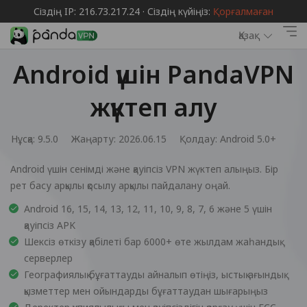
Сіздің IP: 216.73.217.24 · Сіздің күйіңіз:
Қорғалмаған
Қазақ
Android үшін PandaVPN
жүктеп алу
Нұсқа: 9.5.0
Жаңарту: 2026.06.15
Қолдау:
Android 5.0+
Android үшін сенімді және қауіпсіз VPN жүктеп алыңыз. Бір
рет басу арқылы қосылу арқылы пайдалану оңай.
Android 16, 15, 14, 13, 12, 11, 10, 9, 8, 7, 6 және 5 үшін
қауіпсіз APK
Шексіз өткізу қабілеті бар 6000+ өте жылдам жаһандық
серверлер
Географиялық бұғаттауды айналып өтіңіз, ыстық ағындық
қызметтер мен ойындарды бұғаттаудан шығарыңыз