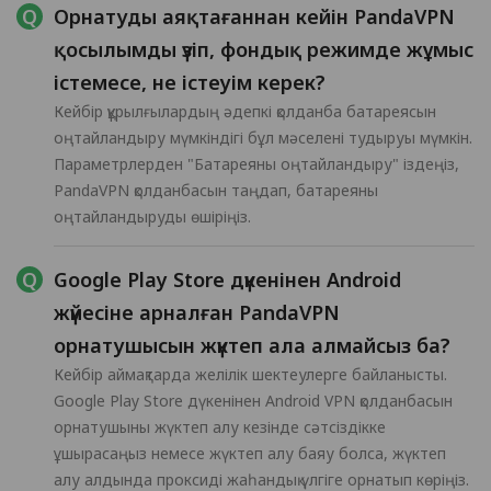
Орнатуды аяқтағаннан кейін PandaVPN
қосылымды үзіп, фондық режимде жұмыс
істемесе, не істеуім керек?
Кейбір құрылғылардың әдепкі қолданба батареясын
оңтайландыру мүмкіндігі бұл мәселені тудыруы мүмкін.
Параметрлерден "Батареяны оңтайландыру" іздеңіз,
PandaVPN қолданбасын таңдап, батареяны
оңтайландыруды өшіріңіз.
Google Play Store дүкенінен Android
жүйесіне арналған PandaVPN
орнатушысын жүктеп ала алмайсыз ба?
Кейбір аймақтарда желілік шектеулерге байланысты.
Google Play Store дүкенінен Android VPN қолданбасын
орнатушыны жүктеп алу кезінде сәтсіздікке
ұшырасаңыз немесе жүктеп алу баяу болса, жүктеп
алу алдында проксиді жаһандық үлгіге орнатып көріңіз.