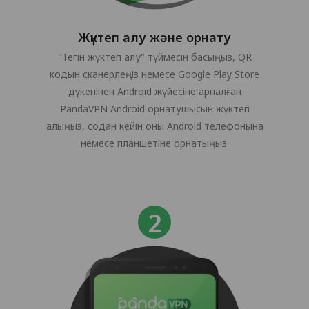
Жүктеп алу және орнату
"Тегін жүктеп алу" түймесін басыңыз, QR
кодын сканерлеңіз немесе Google Play Store
дүкенінен Android жүйесіне арналған
PandaVPN Android орнатушысын жүктеп
алыңыз, содан кейін оны Android телефонына
немесе планшетіне орнатыңыз.