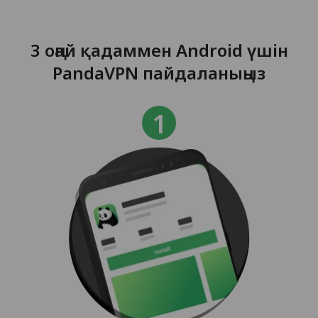
3 оңай қадаммен Android үшін
PandaVPN пайдаланыңыз