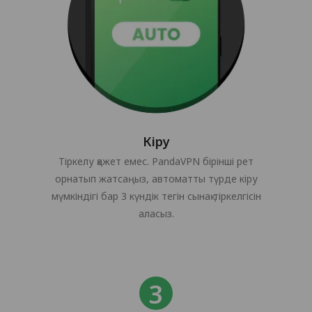
Кіру
Тіркелу қажет емес. PandaVPN бірінші рет
орнатып жатсаңыз, автоматты түрде кіру
мүмкіндігі бар 3 күндік тегін сынақ тіркелгісін
аласыз.