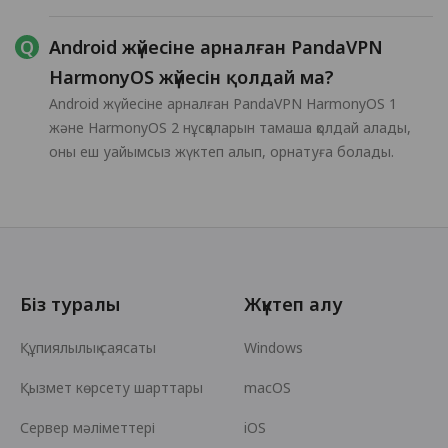
Android жүйесіне арналған PandaVPN
HarmonyOS жүйесін қолдай ма?
Android жүйесіне арналған PandaVPN HarmonyOS 1
және HarmonyOS 2 нұсқаларын тамаша қолдай алады,
оны еш уайымсыз жүктеп алып, орнатуға болады.
Біз туралы
Жүктеп алу
Құпиялылық саясаты
Windows
Қызмет көрсету шарттары
macOS
Сервер мәліметтері
iOS