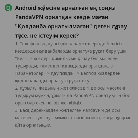
Android жүйесіне арналған ең соңғы
PandaVPN орнатқан кезде маған
"Қолданба орнатылмаған" деген сұрау
түссе, не істеуім керек?
1. Телефонның қауіпсіздік параметрлерінде белгісіз
көздерден қолданбаларды орнатуға рұқсат беру үшін
"Белгісіз көздер" қойындысын қоспау бұл мәселені
тудырады, төмендегі қадамдарды орындаңыз:
Параметрлер => Қауіпсіздік => Белгісіз көздерден
қолданбаларды орнатуға рұқсат ету.
2. Құрылғы жадының жеткіліксіздігі де осы мәселені
тудыруы мүмкін, құрылғыда PandaVPN орнату үшін бос
орын бар екеніне көз жеткізіңіз.
3. Басқа дереккөзден жүктелген PandaVPN де осы
мәселені тудыруы мүмкін, ескісін жойып, жаңа нұсқасын
қайта орнатыңыз.