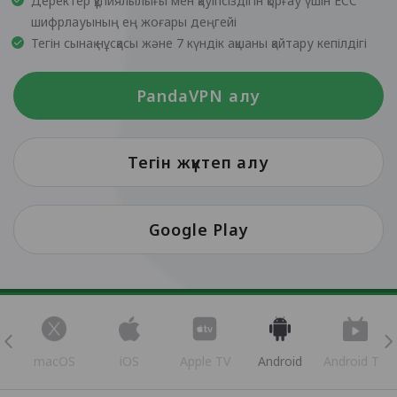
Деректер құпиялылығы мен қауіпсіздігін қорғау үшін ECC
шифрлауының ең жоғары деңгейі
Тегін сынақ нұсқасы және 7 күндік ақшаны қайтару кепілдігі
PandaVPN алу
Тегін жүктеп алу
Google Play
s
macOS
iOS
Apple TV
Android
Android TV