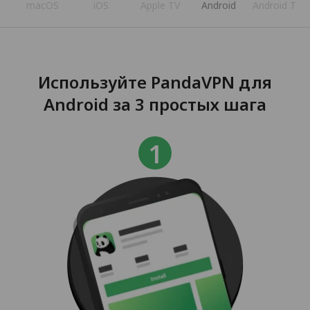
s
macOS
iOS
Apple TV
Android
Android TV
Используйте PandaVPN для
Android за 3 простых шага