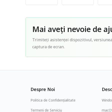
Mai aveți nevoie de aj
Trimiteți asistenței dispozitivul, versiunea
captura de ecran.
Despre Noi
Desc
Politica de Confidențialitate
Wind
Termeni de Serviciu
macO