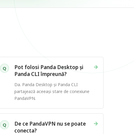
→
Pot folosi Panda Desktop și
Q
Panda CLI împreună?
Da. Panda Desktop și Panda CLI
partajează aceeași stare de conexiune
PandaVPN.
→
De ce PandaVPN nu se poate
Q
conecta?