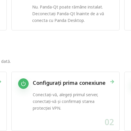
Nu. Panda-Qt poate rămâne instalat.
Deconectați Panda-Qt înainte de a vă
conecta cu Panda Desktop.
 dată.
→
→
Configurați prima conexiune
Conectați-vă, alegeți primul server,
conectați-vă și confirmați starea
protecției VPN.
1
02