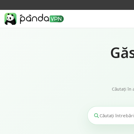
Găs
Căutați în