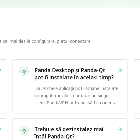
ie cel mai des la configurare, plată, conectare
→
→
Panda Desktop și Panda-Qt
Q
pot fi instalate în același timp?
Da. Ambele aplicații pot rămâne instalate
în timpul tranziției, dar doar un singur
client PandaVPN ar trebui să fie conectat
la un moment dat.
→
→
Trebuie să dezinstalez mai
Q
întâi Panda-Qt?