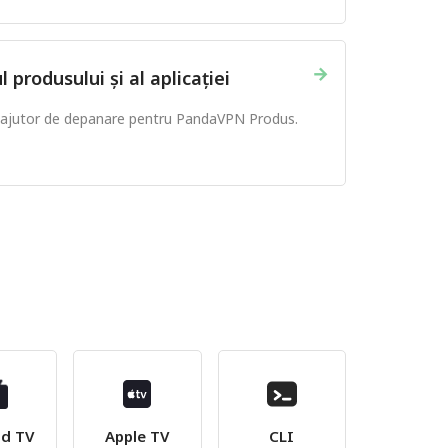
→
rodusului și al aplicației
i ajutor de depanare pentru PandaVPN Produs.
id TV
Apple TV
CLI