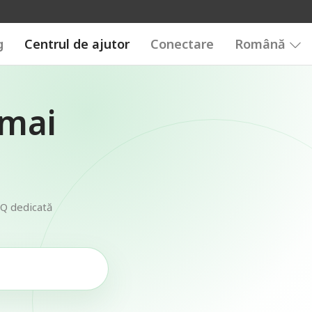
g
Centrul de ajutor
Conectare
Română
 mai
AQ dedicată