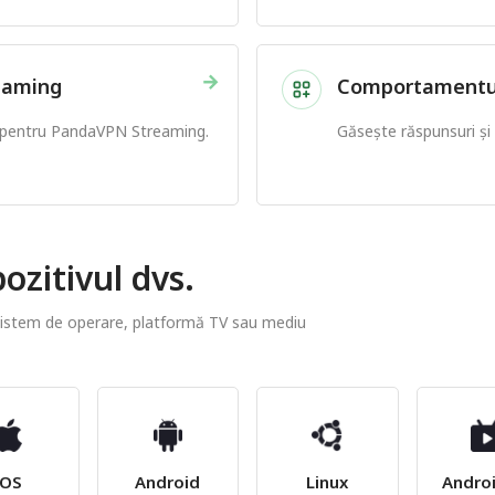
→
reaming
Comportamentul p
e pentru PandaVPN Streaming.
Găsește răspunsuri ș
ozitivul dvs.
 sistem de operare, platformă TV sau mediu
iOS
Android
Linux
Andro