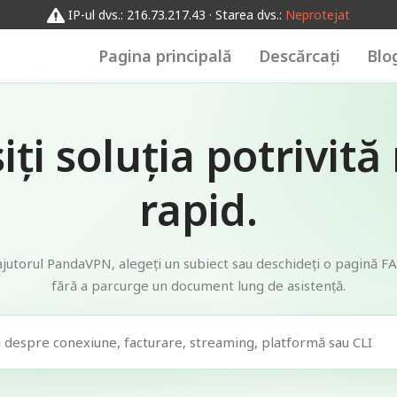
IP-ul dvs.: 216.73.217.43 · Starea dvs.:
Neprotejat
Pagina principală
Descărcați
Blo
iți soluția potrivită
rapid.
 ajutorul PandaVPN, alegeți un subiect sau deschideți o pagină F
fără a parcurge un document lung de asistență.