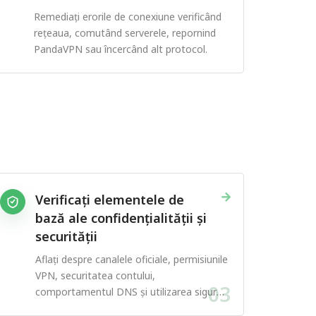
Remediați erorile de conexiune verificând
rețeaua, comutând serverele, repornind
PandaVPN sau încercând alt protocol.
→
Verificați elementele de
bază ale confidențialității și
securității
Aflați despre canalele oficiale, permisiunile
VPN, securitatea contului,
03
comportamentul DNS și utilizarea sigură
a aplicației.