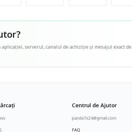
utor?
 aplicației, serverul, canalul de achiziție și mesajul exact d
ărcați
Centrul de Ajutor
ows
panda7x24@gmail.com
S
FAQ