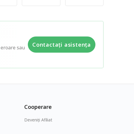
Contactați asistența
e eroare sau
Cooperare
Deveniți Afiliat