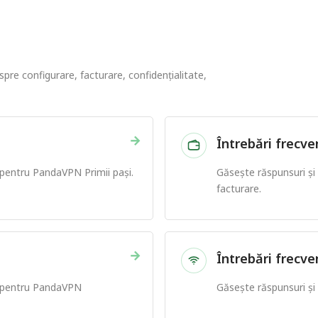
pre configurare, facturare, confidențialitate,
→
Întrebări frecve
 pentru PandaVPN Primii pași.
Găsește răspunsuri ș
facturare.
→
Întrebări frecv
e pentru PandaVPN
Găsește răspunsuri ș