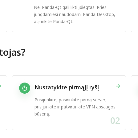
Ne. Panda-Qt gali likti įdiegtas. Prieš
jungdamiesi naudodami Panda Desktop,
atjunkite Panda-Qt.
tojas?
→
→
Nustatykite pirmąjį ryšį
Prisijunkite, pasirinkite pirmą serverį,
prisijunkite ir patvirtinkite VPN apsaugos
būseną.
1
02