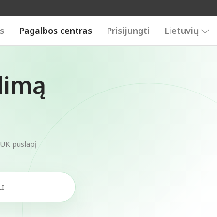
is
Pagalbos centras
Prisijungti
Lietuvių
dimą
DUK puslapį