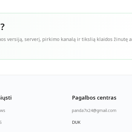
s?
s versiją, serverį, pirkimo kanalą ir tikslią klaidos žinutę 
iųsti
Pagalbos centras
ows
panda7x24@gmail.com
S
DUK