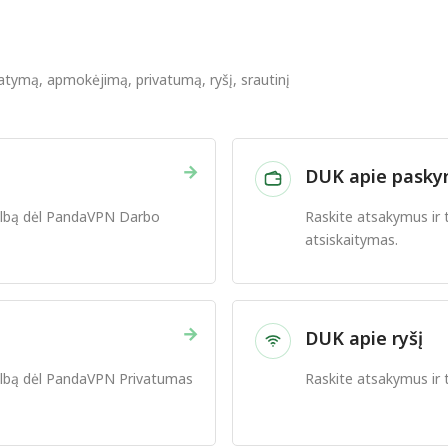
tatymą, apmokėjimą, privatumą, ryšį, srautinį
→
DUK apie paskyr
galbą dėl PandaVPN Darbo
Raskite atsakymus ir 
atsiskaitymas.
→
DUK apie ryšį
galbą dėl PandaVPN Privatumas
Raskite atsakymus ir 