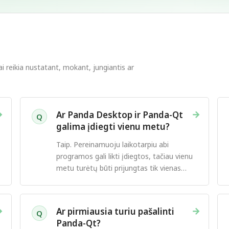
ai reikia nustatant, mokant, jungiantis ar
→
→
Ar Panda Desktop ir Panda-Qt
Q
galima įdiegti vienu metu?
Taip. Pereinamuoju laikotarpiu abi
programos gali likti įdiegtos, tačiau vienu
metu turėtų būti prijungtas tik vienas
PandaVPN klientas.
→
→
Ar pirmiausia turiu pašalinti
Q
Panda-Qt?