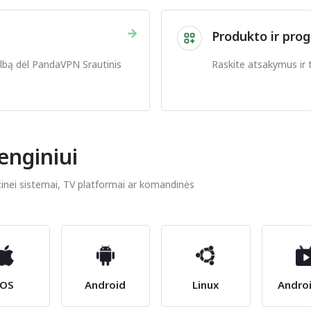
→
Produkto ir pro
albą dėl PandaVPN Srautinis
Raskite atsakymus ir 
enginiui
acinei sistemai, TV platformai ar komandinės
iOS
Android
Linux
Andro