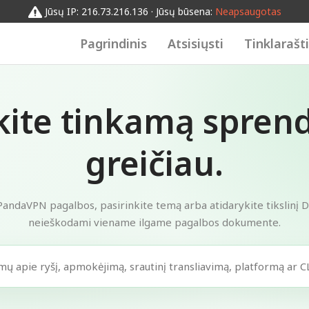
Jūsų IP: 216.73.216.136 · Jūsų būsena:
Neapsaugotas
Pagrindinis
Atsisiųsti
Tinklarašt
kite tinkamą spren
greičiau.
PandaVPN pagalbos, pasirinkite temą arba atidarykite tikslinį 
neieškodami viename ilgame pagalbos dokumente.