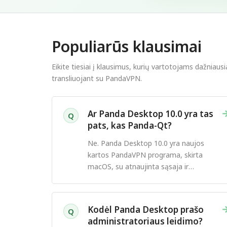
Populiarūs klausimai
Eikite tiesiai į klausimus, kurių vartotojams dažniausi
transliuojant su PandaVPN.
Ar Panda Desktop 10.0 yra tas
Q
pats, kas Panda-Qt?
Ne. Panda Desktop 10.0 yra naujos
kartos PandaVPN programa, skirta
macOS, su atnaujinta sąsaja ir
prisijungimo patirtimi.
Kodėl Panda Desktop prašo
Q
administratoriaus leidimo?