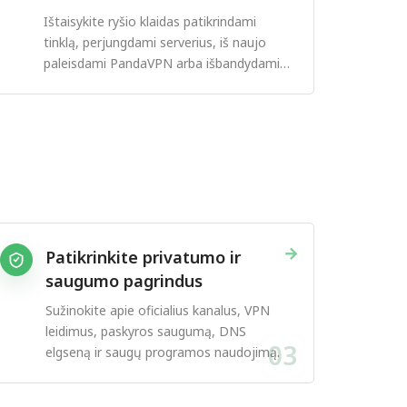
Ištaisykite ryšio klaidas patikrindami
tinklą, perjungdami serverius, iš naujo
paleisdami PandaVPN arba išbandydami
kitą protokolą.
→
Patikrinkite privatumo ir
saugumo pagrindus
Sužinokite apie oficialius kanalus, VPN
leidimus, paskyros saugumą, DNS
03
elgseną ir saugų programos naudojimą.