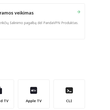
→
gramos veikimas
trikčių šalinimo pagalbą dėl PandaVPN Produktas.
id TV
Apple TV
CLI