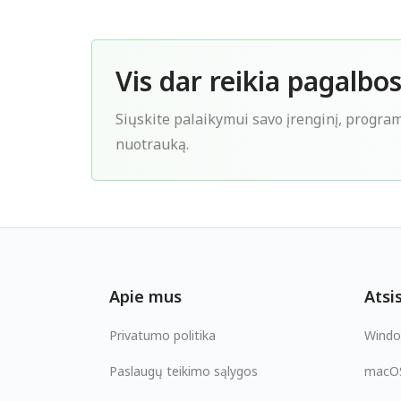
Vis dar reikia pagalbo
Siųskite palaikymui savo įrenginį, programo
nuotrauką.
Apie mus
Atsis
Privatumo politika
Wind
Paslaugų teikimo sąlygos
macO