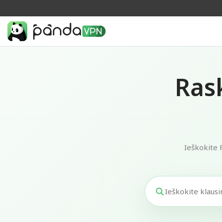
Ras
Ieškokite 