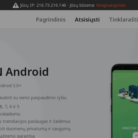
Jūsų IP: 216.73.216.146 · Jūsų būsena:
Neapsaugotas
Pagrindinis
Atsisiųsti
Tinklarašt
N Android
ndroid 5.0+
audoti su vieno paspaudimo ryšiu.
, 7, 6 ir 5
 pralaidumu
s transliacijos paslaugas ir žaidimus
ugoti duomenų privatumą ir saugumą
ąžinimo garantija