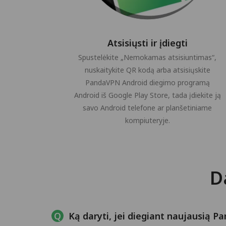
Atsisiųsti ir įdiegti
Spustelėkite „Nemokamas atsisiuntimas“,
nuskaitykite QR kodą arba atsisiųskite
PandaVPN Android diegimo programą
Android iš Google Play Store, tada įdiekite ją
savo Android telefone ar planšetiniame
kompiuteryje.
D
Ką daryti, jei diegiant naujausią