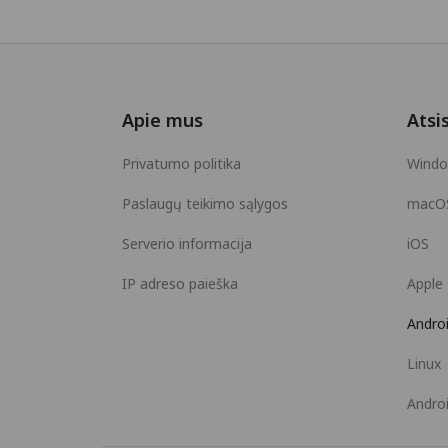
Apie mus
Atsis
Privatumo politika
Wind
Paslaugų teikimo sąlygos
macO
Serverio informacija
iOS
IP adreso paieška
Apple
Andro
Linux
Andro