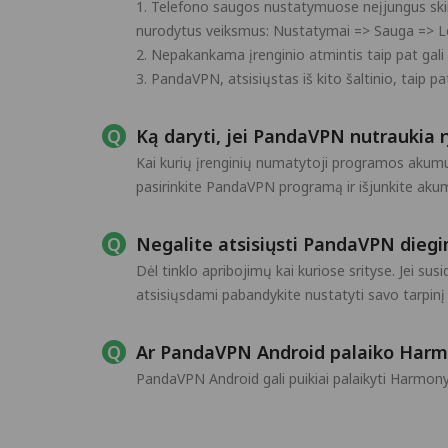
1. Telefono saugos nustatymuose neįjungus skirtu
nurodytus veiksmus: Nustatymai => Sauga => Lei
2. Nepakankama įrenginio atmintis taip pat gali 
3. PandaVPN, atsisiųstas iš kito šaltinio, taip pat
Ką daryti, jei PandaVPN nutraukia r
Kai kurių įrenginių numatytoji programos akumu
pasirinkite PandaVPN programą ir išjunkite aku
Negalite atsisiųsti PandaVPN diegi
Dėl tinklo apribojimų kai kuriose srityse. Jei s
atsisiųsdami pabandykite nustatyti savo tarpinį 
Ar PandaVPN Android palaiko Har
PandaVPN Android gali puikiai palaikyti HarmonyOS