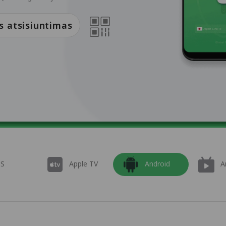
atsisiuntimas
OS
Apple TV
Android
A