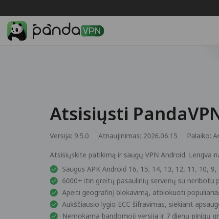
Atsisiųsti PandaVP
Versija: 9.5.0
Atnaujinimas: 2026.06.15
Palaiko:
A
Atsisiųskite patikimą ir saugų VPN Android. Lengva n
Saugus APK Android 16, 15, 14, 13, 12, 11, 10, 9, 8
6000+ itin greitų pasaulinių serverių su neribotu
Apeiti geografinį blokavimą, atblokuoti populiaria
Aukščiausio lygio ECC šifravimas, siekiant apsa
Nemokama bandomoji versija ir 7 dienų pinigų gr