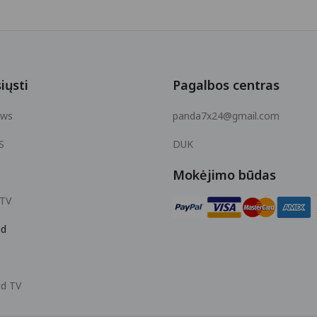
iųsti
Pagalbos centras
ows
panda7x24@gmail.com
S
DUK
Mokėjimo būdas
 TV
id
id TV