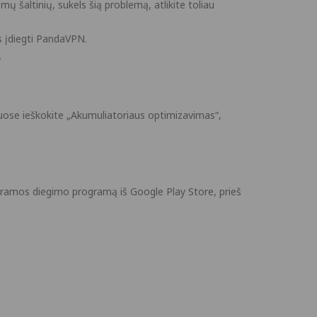
ų šaltinių, sukels šią problemą, atlikite toliau
os įdiegti PandaVPN.
.
uose ieškokite „Akumuliatoriaus optimizavimas“,
rogramos diegimo programą iš Google Play Store, prieš