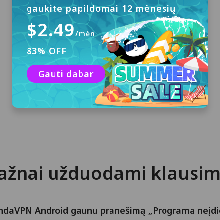
gaukite papildomai 12 mėnesių
$2.49
/mėn
Prisijungti
83% OFF
Registracija nereikalinga. Jei įdiegiate
PandaVPN pirmą kartą, gausite 3 dienų
Gauti dabar
nemokamą bandomąją paskyrą su
automatiniu prisijungimu.
ažnai užduodami klausim
 PandaVPN Android gaunu pranešimą „Programa neįdi