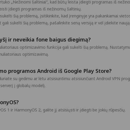
ko „Nežinomi šaltiniai“, kad būtų leista įdiegti programas iš nežinom
sti įdiegti programas iš nežinomų šaltinių.
sukelti šią problemą, įsitikinkite, kad įrenginyje yra pakankamai viet
 gali sukelti šią problemą, pašalinkite seną versiją ir vėl įdiekite naują
yšį ir neveikia fone baigus diegimą?
liatoriaus optimizavimo funkcija gali sukelti šią problemą. Nustatym
muliatoriaus optimizavimą.
mo programos Android iš Google Play Store?
usiduriate su gedimu ar lėtu atsisiuntimu atsisiunčiant Android VPN p
serverį į globalų modelį.
monyOS?
 1 ir HarmonyOS 2, galite jį atsisiųsti ir įdiegti be jokių rūpesčių.