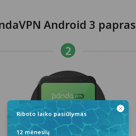
daVPN Android 3 paprast
Riboto laiko pasiūlymas
12 mėnesių