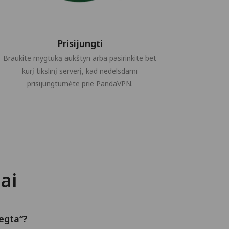
Prisijungti
Braukite mygtuką aukštyn arba pasirinkite bet
kurį tikslinį serverį, kad nedelsdami
prisijungtumėte prie PandaVPN.
ai
egta“?