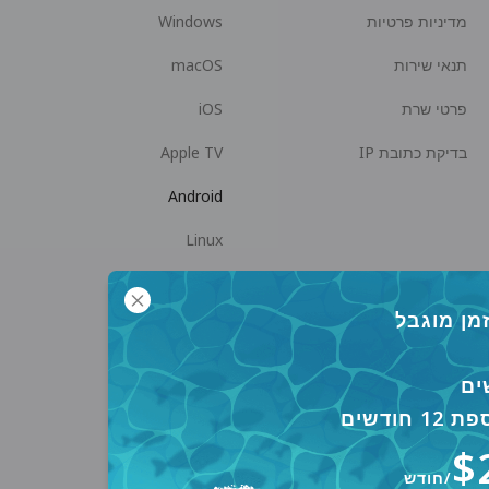
מדיניות פרטיות
Windows
תנאי שירות
macOS
פרטי שרת
iOS
בדיקת כתובת IP
Apple TV
Android
Linux
Android TV
מן מוגבל
מרכז עזרה
שיתוף פעולה
panda7x24@gmail.com
הפוך לשותף
 חודשים
שאלות ותשובות
$
שיטת תשלום
/חודש